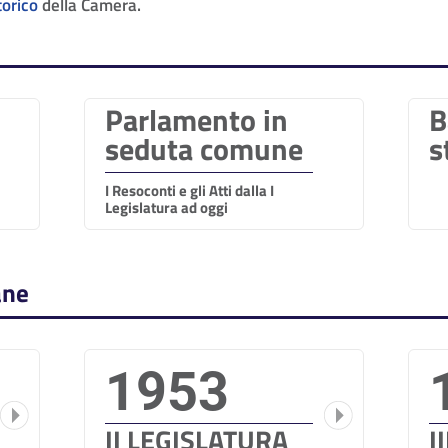
torico
della Camera.
Parlamento in
B
seduta comune
s
I Resoconti e gli Atti dalla I
Legislatura ad oggi
ane
1953
II LEGISLATURA
I