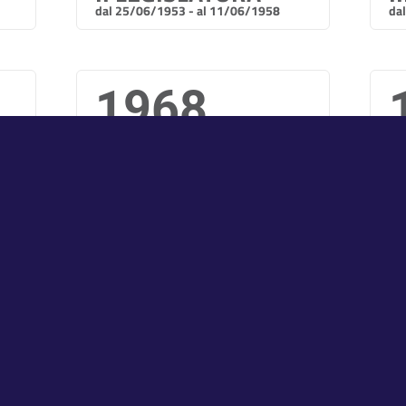
dal 25/06/1953 - al 11/06/1958
da
1968
V LEGISLATURA
V
dal 05/06/1968 - al 24/05/1972
da
1979
VIII LEGISLATURA
I
dal 20/06/1979 - al 11/07/1983
da