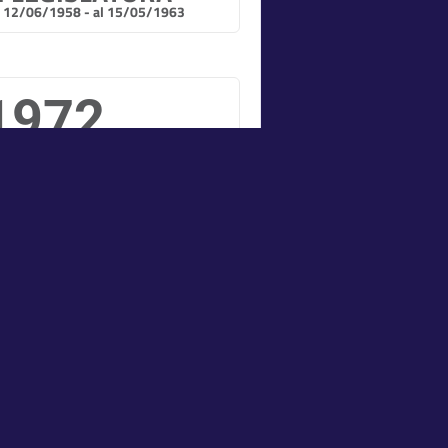
l 12/06/1958 - al 15/05/1963
1972
I LEGISLATURA
l 25/05/1972 - al 04/07/1976
1983
X LEGISLATURA
l 12/07/1983 - al 01/07/1987