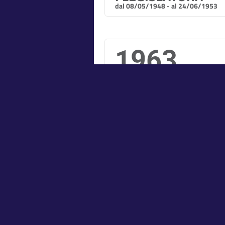
dal 08/05/1948 - al 24/06/1953
1963
IV LEGISLATURA
dal 16/05/1963 - al 04/06/1968
1976
VII LEGISLATURA
dal 05/07/1976 - al 19/06/1979