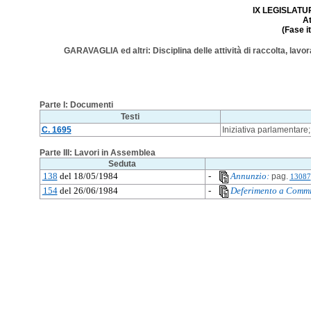
IX LEGISLATURA
A
(Fase i
GARAVAGLIA ed altri: Disciplina delle attività di raccolta, lavor
Parte I: Documenti
Testi
C. 1695
Iniziativa parlamentare
Parte III: Lavori in Assemblea
Seduta
138
del 18/05/1984
-
Annunzio:
pag.
13087
154
del 26/06/1984
-
Deferimento a Commi