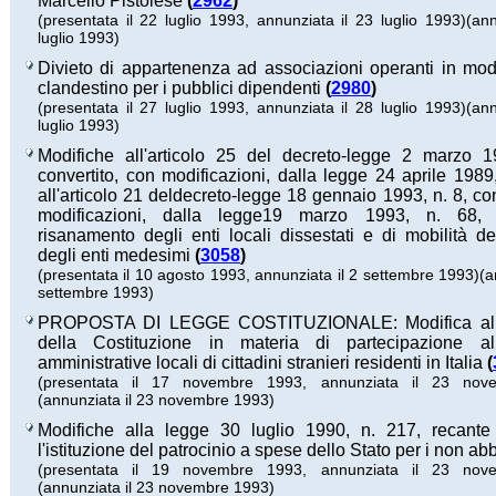
Marcello Pistoiese
(
2962
)
(presentata il 22 luglio 1993, annunziata il 23 luglio 1993)
(ann
luglio 1993)
Divieto di appartenenza ad associazioni operanti in mo
clandestino per i pubblici dipendenti
(
2980
)
(presentata il 27 luglio 1993, annunziata il 28 luglio 1993)
(ann
luglio 1993)
Modifiche all'articolo 25 del decreto-legge 2 marzo 1
convertito, con modificazioni, dalla legge 24 aprile 1989
all'articolo 21 deldecreto-legge 18 gennaio 1993, n. 8, con
modificazioni, dalla legge19 marzo 1993, n. 68, 
risanamento degli enti locali dissestati e di mobilità d
degli enti medesimi
(
3058
)
(presentata il 10 agosto 1993, annunziata il 2 settembre 1993)
(a
settembre 1993)
PROPOSTA DI LEGGE COSTITUZIONALE: Modifica all'a
della Costituzione in materia di partecipazione al
amministrative locali di cittadini stranieri residenti in Italia
(
(presentata il 17 novembre 1993, annunziata il 23 nov
(annunziata il 23 novembre 1993)
Modifiche alla legge 30 luglio 1990, n. 217, recant
l'istituzione del patrocinio a spese dello Stato per i non abb
(presentata il 19 novembre 1993, annunziata il 23 nov
(annunziata il 23 novembre 1993)