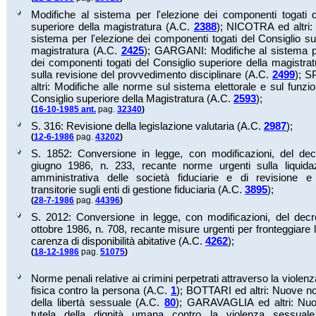
Modifiche al sistema per l'elezione dei componenti togati d
superiore della magistratura (A.C.
2388
);
NICOTRA ed altri: 
sistema per l'elezione dei componenti togati del Consiglio su
magistratura (A.C.
2425
);
GARGANI: Modifiche al sistema pe
dei componenti togati del Consiglio superiore della magistr
sulla revisione del provvedimento disciplinare (A.C.
2499
);
S
altri: Modifiche alle norme sul sistema elettorale e sul funz
Consiglio superiore della Magistratura (A.C.
2593
);
(
16-10-1985 ant.
pag.
32340
)
S. 316: Revisione della legislazione valutaria (A.C.
2987
);
(
12-6-1986
pag.
43202
)
S. 1852: Conversione in legge, con modificazioni, del dec
giugno 1986, n. 233, recante norme urgenti sulla liquida
amministrativa delle società fiduciarie e di revisione e 
transitorie sugli enti di gestione fiduciaria (A.C.
3895
);
(
28-7-1986
pag.
44396
)
S. 2012: Conversione in legge, con modificazioni, del decr
ottobre 1986, n. 708, recante misure urgenti per fronteggiare 
carenza di disponibilità abitative (A.C.
4262
);
(
18-12-1986
pag.
51075
)
Norme penali relative ai crimini perpetrati attraverso la violen
fisica contro la persona (A.C.
1
);
BOTTARI ed altri: Nuove no
della libertà sessuale (A.C.
80
);
GARAVAGLIA ed altri: Nu
tutela della dignità umana contro la violenza sessua