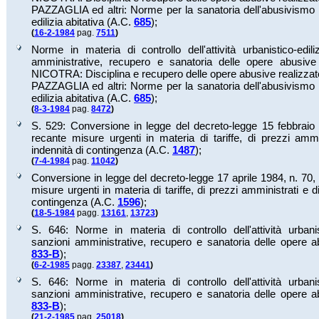
PAZZAGLIA ed altri: Norme per la sanatoria dell'abusivismo 
edilizia abitativa (A.C.
685
);
(
16-2-1984
pag.
7511
)
Norme in materia di controllo dell'attività urbanistico-edili
amministrative, recupero e sanatoria delle opere abusiv
NICOTRA: Disciplina e recupero delle opere abusive realizza
PAZZAGLIA ed altri: Norme per la sanatoria dell'abusivismo 
edilizia abitativa (A.C.
685
);
(
8-3-1984
pag.
8472
)
S. 529: Conversione in legge del decreto-legge 15 febbraio 
recante misure urgenti in materia di tariffe, di prezzi ammi
indennità di contingenza (A.C.
1487
);
(
7-4-1984
pag.
11042
)
Conversione in legge del decreto-legge 17 aprile 1984, n. 70
misure urgenti in materia di tariffe, di prezzi amministrati e d
contingenza (A.C.
1596
);
(
18-5-1984
pagg.
13161
,
13723
)
S. 646: Norme in materia di controllo dell'attività urbanist
sanzioni amministrative, recupero e sanatoria delle opere a
833-B
);
(
6-2-1985
pagg.
23387
,
23441
)
S. 646: Norme in materia di controllo dell'attività urbanist
sanzioni amministrative, recupero e sanatoria delle opere a
833-B
);
(
21-2-1985
pag.
25018
)