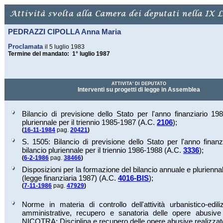
PEDRAZZI CIPOLLA Anna Maria
Proclamata
il 5 luglio 1983
Termine del mandato: 1° luglio 1987
ATTIVITA' DI DEPUTATO
Interventi su progetti di legge in Assemblea
Bilancio di previsione dello Stato per l'anno finanziario 19
pluriennale per il triennio 1985-1987 (A.C.
2106
);
(
16-11-1984
pag.
20421
)
S. 1505: Bilancio di previsione dello Stato per l'anno finan
bilancio pluriennale per il triennio 1986-1988 (A.C.
3336
);
(
6-2-1986
pag.
38466
)
Disposizioni per la formazione del bilancio annuale e pluriennal
(legge finanziaria 1987) (A.C.
4016-BIS
);
(
7-11-1986
pag.
47929
)
Norme in materia di controllo dell'attività urbanistico-edili
amministrative, recupero e sanatoria delle opere abusiv
NICOTRA: Disciplina e recupero delle opere abusive realizza