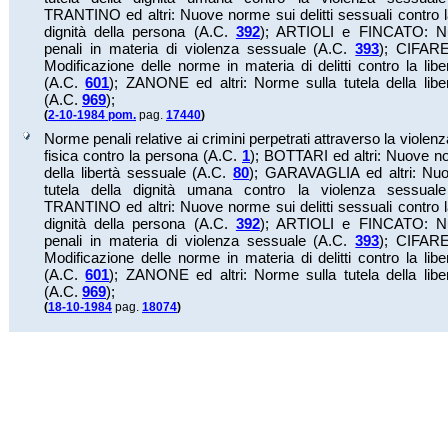
TRANTINO ed altri: Nuove norme sui delitti sessuali contro la
dignità della persona (A.C.
392
);
ARTIOLI e FINCATO: N
penali in materia di violenza sessuale (A.C.
393
);
CIFAREL
Modificazione delle norme in materia di delitti contro la lib
(A.C.
601
);
ZANONE ed altri: Norme sulla tutela della libe
(A.C.
969
);
(
2-10-1984 pom.
pag.
17440
)
Norme penali relative ai crimini perpetrati attraverso la violen
fisica contro la persona (A.C.
1
);
BOTTARI ed altri: Nuove no
della libertà sessuale (A.C.
80
);
GARAVAGLIA ed altri: Nu
tutela della dignità umana contro la violenza sessua
TRANTINO ed altri: Nuove norme sui delitti sessuali contro la
dignità della persona (A.C.
392
);
ARTIOLI e FINCATO: N
penali in materia di violenza sessuale (A.C.
393
);
CIFAREL
Modificazione delle norme in materia di delitti contro la lib
(A.C.
601
);
ZANONE ed altri: Norme sulla tutela della libe
(A.C.
969
);
(
18-10-1984
pag.
18074
)