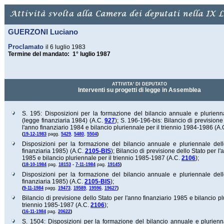
GUERZONI Luciano
Proclamato
il 6 luglio 1983
Termine del mandato: 1° luglio 1987
ATTIVITA' DI DEPUTATO
Interventi su progetti di legge in Assemblea
S. 195: Disposizioni per la formazione del bilancio annuale e plurienn
(legge finanziaria 1984) (A.C.
927
);
S. 196-196-bis: Bilancio di previsione
l'anno finanziario 1984 e bilancio pluriennale per il triennio 1984-1986 (A
(
)
19-12-1983
pagg.
5429
,
5480
,
5504
Disposizioni per la formazione del bilancio annuale e pluriennale del
finanziaria 1985) (A.C.
2105-BIS
);
Bilancio di previsione dello Stato per l'
1985 e bilancio pluriennale per il triennio 1985-1987 (A.C.
2106
);
(
)
18-10-1984
pag.
18153
-
7-11-1984
pag.
19145
Disposizioni per la formazione del bilancio annuale e pluriennale del
finanziaria 1985) (A.C.
2105-BIS
);
(
)
9-11-1984
pagg.
19473
,
19589
,
19596
,
19627
Bilancio di previsione dello Stato per l'anno finanziario 1985 e bilancio pl
triennio 1985-1987 (A.C.
2106
);
(
)
16-11-1984
pag.
20622
S. 1504: Disposizioni per la formazione del bilancio annuale e plurienn