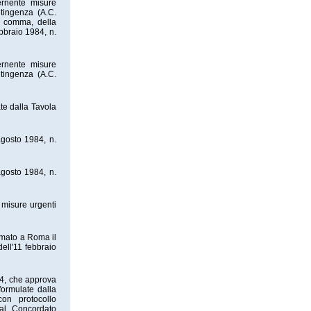
ernente misure
ntingenza (A.C.
mo comma, della
ebbraio 1984, n.
ernente misure
ntingenza (A.C.
te dalla Tavola
agosto 1984, n.
agosto 1984, n.
 misure urgenti
irmato a Roma il
ell'11 febbraio
84, che approva
formulate dalla
 con protocollo
 al Concordato