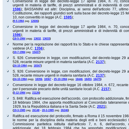
Conversione in legge del decreto-legge 17 aprile 1984, n. 70, conc
urgenti in materia di tariffe, di prezzi amministrati e di indennità di co
1596
);
BASSANINI ed altri: Disciplina, ai sensi dell'articolo 77, ulti
Costituzione, dei rapporti giuridici sorti sulla base del decreto-legge 15 f
10, non convertito in legge (A.C.
1595
);
(
)
9-5-1984
pag.
12606
Conversione in legge del decreto-legge 17 aprile 1984, n. 70, conc
urgenti in materia di tariffe, di prezzi amministrati e di indennità di co
1596
);
(
)
18-5-1984
pagg.
13632
,
13633
Norme per la regolazione dei rapporti tra lo Stato e le chiese rappresenta
valdese (A.C.
1356
);
(
)
10-7-1984
pag.
15437
S. 926: Conversione in legge, con modificazioni, del decreto-legge 29 
528, recante misure urgenti in materia sanitaria (A.C.
2137
);
(
)
24-10-1984
pag.
18347
S. 926: Conversione in legge, con modificazioni, del decreto-legge 29 
528, recante misure urgenti in materia sanitaria (A.C.
2137
);
(
)
24-10-1984
pagg.
18356
,
18367
-
25-10-1984
pagg.
18446
,
18453
,
18475
Conversione in legge del decreto-legge 16 ottobre 1984, n. 672, recante
per il personale precario delle unità sanitarie locali (A.C.
2157
);
(
)
5-12-1984
pag.
21126
S. 848: Ratifica ed esecuzione dell'accordo, con protocollo addizionale, f
18 febbraio 1984, che apporta modificazioni al Concordato lateranense d
1929, tra la Repubblica italiana e la Santa Sede (A.C.
2021
);
(
)
19-3-1985
pag.
26148
-
20-3-1985
pag.
26246
Ratifica ed esecuzione del protocollo, firmato a Roma il 15 novembre 19
le norme per la disciplina della materia degli enti e beni ecclesiastici 
Commissione paritetica istituita dall'articolo 7, n. 6, dell'accordo,
addizionale, del 18 febbraio 1984 che ha apportato modificazioni