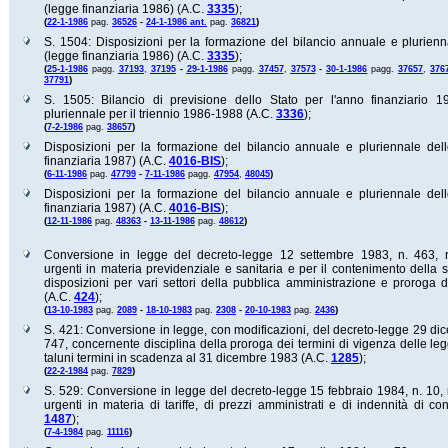
(legge finanziaria 1986) (A.C.
3335
);
(
)
22-1-1986
pag.
36526
-
24-1-1986 ant.
pag.
36821
S. 1504: Disposizioni per la formazione del bilancio annuale e plurienn
(legge finanziaria 1986) (A.C.
3335
);
(
25-1-1986
pagg.
37193
,
37195
-
29-1-1986
pagg.
37457
,
37573
-
30-1-1986
pagg.
37657
,
376
)
37791
S. 1505: Bilancio di previsione dello Stato per l'anno finanziario 1
pluriennale per il triennio 1986-1988 (A.C.
3336
);
(
)
7-2-1986
pag.
38657
Disposizioni per la formazione del bilancio annuale e pluriennale del
finanziaria 1987) (A.C.
4016-BIS
);
(
)
6-11-1986
pag.
47799
-
7-11-1986
pagg.
47954
,
48045
Disposizioni per la formazione del bilancio annuale e pluriennale del
finanziaria 1987) (A.C.
4016-BIS
);
(
)
12-11-1986
pag.
48363
-
13-11-1986
pag.
48612
Conversione in legge del decreto-legge 12 settembre 1983, n. 463, 
urgenti in materia previdenziale e sanitaria e per il contenimento della 
disposizioni per vari settori della pubblica amministrazione e proroga di
(A.C.
424
);
(
)
13-10-1983
pag.
2089
-
18-10-1983
pag.
2308
-
20-10-1983
pag.
2436
S. 421: Conversione in legge, con modificazioni, del decreto-legge 29 di
747, concernente disciplina della proroga dei termini di vigenza delle leg
taluni termini in scadenza al 31 dicembre 1983 (A.C.
1285
);
(
)
22-2-1984
pag.
7829
S. 529: Conversione in legge del decreto-legge 15 febbraio 1984, n. 10,
urgenti in materia di tariffe, di prezzi amministrati e di indennità di co
1487
);
(
)
7-4-1984
pag.
11116