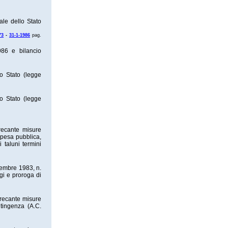
ale dello Stato
73
-
31-1-1986
pag.
986 e bilancio
lo Stato (legge
lo Stato (legge
recante misure
spesa pubblica,
 taluni termini
cembre 1983, n.
gi e proroga di
 recante misure
ntingenza (A.C.