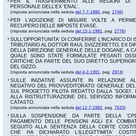
PER IL TRASFERIMENTO ALLE REGIONI DI 
PERSONALE DELL'EX 'ENAL'.
(risposta annunciata nella seduta
del 7-7-1980
, pag.
1746
)
PER L'ADOZIONE DI MISURE VOLTE A PERME
RECUPERO DELLE IMPOSTE EVASE.
(risposta annunciata nella seduta
del 13-1-1981
, pag.
2776
)
SULL'OPPORTUNITA' DI CONFERIRE L'INCARICO DI
TRIBUTARIO AL DOTTOR RAUL SVIZZERETTO, EX D
DELLA DIREZIONE GENERALE DELLE DOGANE, A C
QUALE SONO STATE FORMULATE PESANTI OSSE
CRITICHE DA PARTE DEL SUO DIRETTO SUPERIO
DEL GIZZO.
(risposta annunciata nella seduta
del 4-2-1981
, pag.
2974
)
SULLE INIZIATIVE ASSUNTE IN RELAZIONE A
NEGATIVO DEL PROVVEDITORATO GENERALE DEL
SUL PROGETTO PILOTA REDATTO DALLA 'SOGEI', 
ALLA RISTRUTTURAZIONE DEL SERVIZIO INFORM
CATASTO.
(risposta annunciata nella seduta
del 12-7-1982
, pag.
7533
)
SULLA SOSPENSIONE DA PARTE DELLA 'CPD
PAGAMENTO DELLE PENSIONI AGLI EX COMBAT
SEGUITO ALLA SENTENZA DELLA CORTE COSTI
CHE HA DICHIARATO L'ILLEGITTIMITA' COSTI