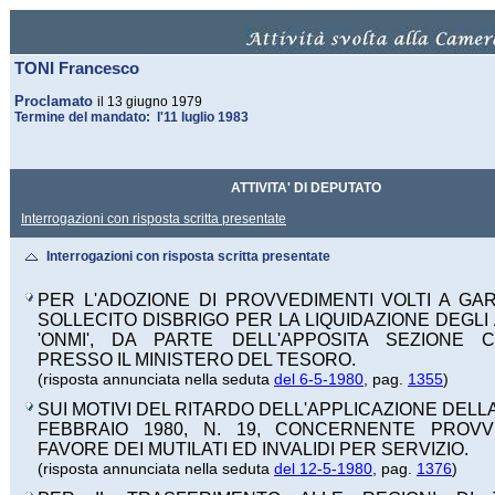
TONI Francesco
Proclamato
il 13 giugno 1979
Termine del mandato: l'11 luglio 1983
ATTIVITA' DI DEPUTATO
Interrogazioni con risposta scritta presentate
Interrogazioni con risposta scritta presentate
PER L'ADOZIONE DI PROVVEDIMENTI VOLTI A GAR
SOLLECITO DISBRIGO PER LA LIQUIDAZIONE DEGLI
'ONMI', DA PARTE DELL'APPOSITA SEZIONE C
PRESSO IL MINISTERO DEL TESORO.
(risposta annunciata nella seduta
del 6-5-1980
, pag.
1355
)
SUI MOTIVI DEL RITARDO DELL'APPLICAZIONE DELL
FEBBRAIO 1980, N. 19, CONCERNENTE PROVV
FAVORE DEI MUTILATI ED INVALIDI PER SERVIZIO.
(risposta annunciata nella seduta
del 12-5-1980
, pag.
1376
)