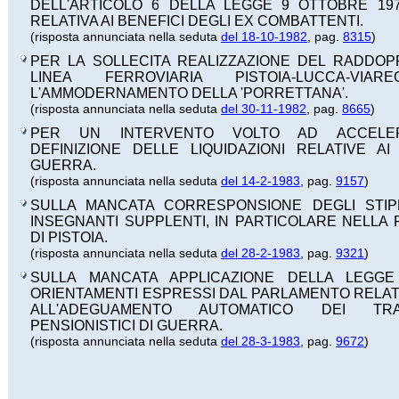
DELL'ARTICOLO 6 DELLA LEGGE 9 OTTOBRE 1971
RELATIVA AI BENEFICI DEGLI EX COMBATTENTI.
(risposta annunciata nella seduta
del 18-10-1982
, pag.
8315
)
PER LA SOLLECITA REALIZZAZIONE DEL RADDOP
LINEA FERROVIARIA PISTOIA-LUCCA-VIA
L'AMMODERNAMENTO DELLA 'PORRETTANA'.
(risposta annunciata nella seduta
del 30-11-1982
, pag.
8665
)
PER UN INTERVENTO VOLTO AD ACCELE
DEFINIZIONE DELLE LIQUIDAZIONI RELATIVE AI
GUERRA.
(risposta annunciata nella seduta
del 14-2-1983
, pag.
9157
)
SULLA MANCATA CORRESPONSIONE DEGLI STIP
INSEGNANTI SUPPLENTI, IN PARTICOLARE NELLA 
DI PISTOIA.
(risposta annunciata nella seduta
del 28-2-1983
, pag.
9321
)
SULLA MANCATA APPLICAZIONE DELLA LEGGE
ORIENTAMENTI ESPRESSI DAL PARLAMENTO RELA
ALL'ADEGUAMENTO AUTOMATICO DEI TRA
PENSIONISTICI DI GUERRA.
(risposta annunciata nella seduta
del 28-3-1983
, pag.
9672
)