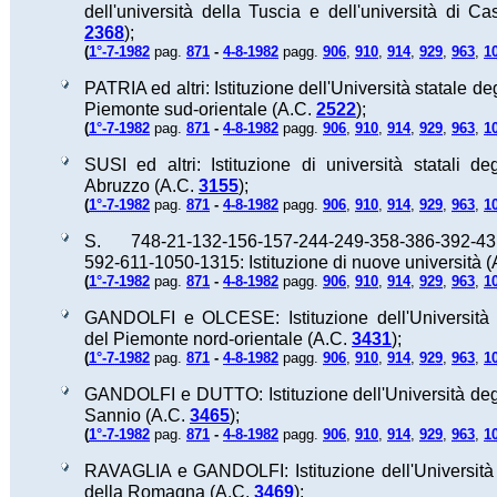
dell'università della Tuscia e dell'università di Ca
2368
);
(
1°-7-1982
pag.
871
-
4-8-1982
pagg.
906
,
910
,
914
,
929
,
963
,
1
PATRIA ed altri: Istituzione dell'Università statale deg
Piemonte sud-orientale (A.C.
2522
);
(
1°-7-1982
pag.
871
-
4-8-1982
pagg.
906
,
910
,
914
,
929
,
963
,
1
SUSI ed altri: Istituzione di università statali deg
Abruzzo (A.C.
3155
);
(
1°-7-1982
pag.
871
-
4-8-1982
pagg.
906
,
910
,
914
,
929
,
963
,
1
S. 748-21-132-156-157-244-249-358-386-392-43
592-611-1050-1315: Istituzione di nuove università 
(
1°-7-1982
pag.
871
-
4-8-1982
pagg.
906
,
910
,
914
,
929
,
963
,
1
GANDOLFI e OLCESE: Istituzione dell'Università d
del Piemonte nord-orientale (A.C.
3431
);
(
1°-7-1982
pag.
871
-
4-8-1982
pagg.
906
,
910
,
914
,
929
,
963
,
1
GANDOLFI e DUTTO: Istituzione dell'Università degl
Sannio (A.C.
3465
);
(
1°-7-1982
pag.
871
-
4-8-1982
pagg.
906
,
910
,
914
,
929
,
963
,
1
RAVAGLIA e GANDOLFI: Istituzione dell'Università 
della Romagna (A.C.
3469
);