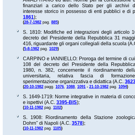
finanziari a carico dello Stato per gli archivi 
interesse storico in possesso di enti pubblici e di p
1861
);
(
)
28-7-1982
pag.
885
S. 1810: Modifiche ed integrazioni degli articolo 
decreto del Presidente della Repubblica 31 maggi
416, riguardante gli organi collegiali della scuola (A
(
)
5-8-1982
pag.
1029
CARPINO e IANNIELLO: Proroga del termine di cui a
108 del decreto del Presidente della Repubblica
1980, n. 382, concernente il riordinamento del
universitaria, relativa fascia di formazio
sperimentazione organizzativa e didattica (A.C.
362
(
)
20-10-1982
pagg.
1076
,
1088
,
1091
-
21-10-1982
pag.
1094
S. 1649-1719: Norme integrative in materia di concors
e ispettivi (A.C.
3395-BIS
);
(
)
10-11-1982
pag.
1102
S. 1908: Riordinamento della Stazione zoologic
Dohrn" di Napoli (A.C.
3578
);
(
)
10-11-1982
pag.
1105