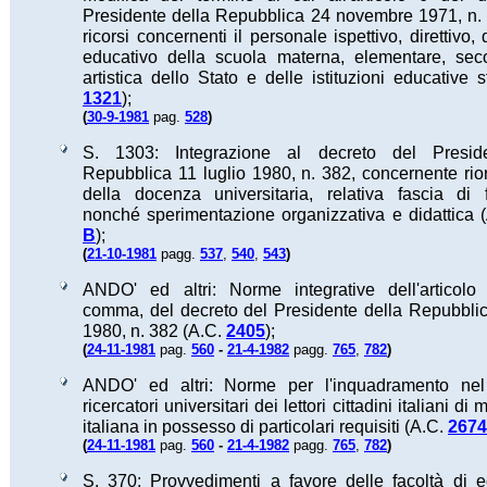
Presidente della Repubblica 24 novembre 1971, n. 
ricorsi concernenti il personale ispettivo, direttivo
educativo della scuola materna, elementare, sec
artistica dello Stato e delle istituzioni educative s
1321
);
(
)
30-9-1981
pag.
528
S. 1303: Integrazione al decreto del Presid
Repubblica 11 luglio 1980, n. 382, concernente ri
della docenza universitaria, relativa fascia di 
nonché sperimentazione organizzativa e didattica 
B
);
(
)
21-10-1981
pagg.
537
,
540
,
543
ANDO' ed altri: Norme integrative dell'articolo
comma, del decreto del Presidente della Repubblic
1980, n. 382 (A.C.
2405
);
(
)
24-11-1981
pag.
560
-
21-4-1982
pagg.
765
,
782
ANDO' ed altri: Norme per l'inquadramento nel
ricercatori universitari dei lettori cittadini italiani d
italiana in possesso di particolari requisiti (A.C.
2674
(
)
24-11-1981
pag.
560
-
21-4-1982
pagg.
765
,
782
S. 370: Provvedimenti a favore delle facoltà di 