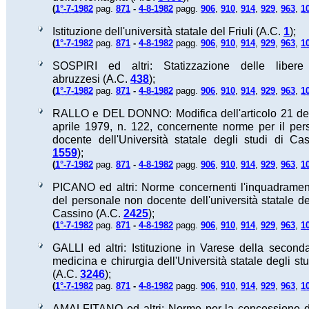
(
1°-7-1982
pag.
871
-
4-8-1982
pagg.
906
,
910
,
914
,
929
,
963
,
1
Istituzione dell'università statale del Friuli (A.C.
1
);
(
1°-7-1982
pag.
871
-
4-8-1982
pagg.
906
,
910
,
914
,
929
,
963
,
1
SOSPIRI ed altri: Statizzazione delle libere 
abruzzesi (A.C.
438
);
(
1°-7-1982
pag.
871
-
4-8-1982
pagg.
906
,
910
,
914
,
929
,
963
,
1
RALLO e DEL DONNO: Modifica dell'articolo 21 del
aprile 1979, n. 122, concernente norme per il pe
docente dell'Università statale degli studi di Ca
1559
);
(
1°-7-1982
pag.
871
-
4-8-1982
pagg.
906
,
910
,
914
,
929
,
963
,
1
PICANO ed altri: Norme concernenti l'inquadramen
del personale non docente dell'università statale deg
Cassino (A.C.
2425
);
(
1°-7-1982
pag.
871
-
4-8-1982
pagg.
906
,
910
,
914
,
929
,
963
,
1
GALLI ed altri: Istituzione in Varese della seconda
medicina e chirurgia dell'Università statale degli st
(A.C.
3246
);
(
1°-7-1982
pag.
871
-
4-8-1982
pagg.
906
,
910
,
914
,
929
,
963
,
1
AMALFITANO ed altri: Norme per la concessione di