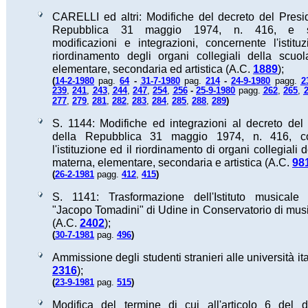
CARELLI ed altri: Modifiche del decreto del Presi
Repubblica 31 maggio 1974, n. 416, e s
modificazioni e integrazioni, concernente l'istitu
riordinamento degli organi collegiali della scuo
elementare, secondaria ed artistica (A.C.
1889
);
(
14-2-1980
pag.
64
-
31-7-1980
pag.
214
-
24-9-1980
pagg.
2
239
,
241
,
243
,
244
,
247
,
254
,
256
-
25-9-1980
pagg.
262
,
265
,
)
277
,
279
,
281
,
282
,
283
,
284
,
285
,
288
,
289
S. 1144: Modifiche ed integrazioni al decreto del
della Repubblica 31 maggio 1974, n. 416, co
l'istituzione ed il riordinamento di organi collegiali 
materna, elementare, secondaria e artistica (A.C.
98
(
)
26-2-1981
pagg.
412
,
415
S. 1141: Trasformazione dell'Istituto musicale 
"Jacopo Tomadini" di Udine in Conservatorio di musi
(A.C.
2402
);
(
)
30-7-1981
pag.
496
Ammissione degli studenti stranieri alle università it
2316
);
(
)
23-9-1981
pag.
515
Modifica del termine di cui all'articolo 6 del d