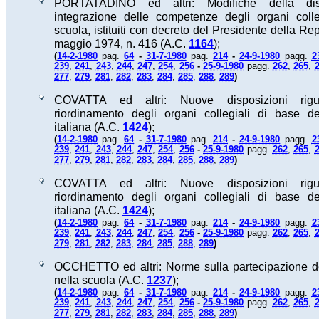
PORTATADINO ed altri: Modifiche della dis
integrazione delle competenze degli organi colle
scuola, istituiti con decreto del Presidente della Re
maggio 1974, n. 416 (A.C.
1164
);
(
14-2-1980
pag.
64
-
31-7-1980
pag.
214
-
24-9-1980
pagg.
2
239
,
241
,
243
,
244
,
247
,
254
,
256
-
25-9-1980
pagg.
262
,
265
,
)
277
,
279
,
281
,
282
,
283
,
284
,
285
,
288
,
289
COVATTA ed altri: Nuove disposizioni rigua
riordinamento degli organi collegiali di base de
italiana (A.C.
1424
);
(
14-2-1980
pag.
64
-
31-7-1980
pag.
214
-
24-9-1980
pagg.
2
239
,
241
,
243
,
244
,
247
,
254
,
256
-
25-9-1980
pagg.
262
,
265
,
)
277
,
279
,
281
,
282
,
283
,
284
,
285
,
288
,
289
COVATTA ed altri: Nuove disposizioni rigua
riordinamento degli organi collegiali di base de
italiana (A.C.
1424
);
(
14-2-1980
pag.
64
-
31-7-1980
pag.
214
-
24-9-1980
pagg.
2
239
,
241
,
243
,
244
,
247
,
254
,
256
-
25-9-1980
pagg.
262
,
265
,
)
279
,
281
,
282
,
283
,
284
,
285
,
288
,
289
OCCHETTO ed altri: Norme sulla partecipazione d
nella scuola (A.C.
1237
);
(
14-2-1980
pag.
64
-
31-7-1980
pag.
214
-
24-9-1980
pagg.
2
239
,
241
,
243
,
244
,
247
,
254
,
256
-
25-9-1980
pagg.
262
,
265
,
)
277
,
279
,
281
,
282
,
283
,
284
,
285
,
288
,
289