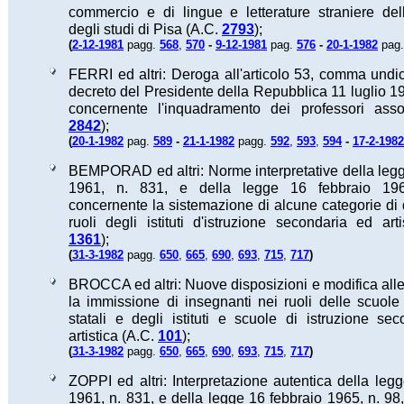
commercio e di lingue e letterature straniere dell
degli studi di Pisa (A.C.
2793
);
(
2-12-1981
pagg.
568
,
570
-
9-12-1981
pag.
576
-
20-1-1982
pag
FERRI ed altri: Deroga all'articolo 53, comma undi
decreto del Presidente della Repubblica 11 luglio 19
concernente l'inquadramento dei professori assoc
2842
);
(
20-1-1982
pag.
589
-
21-1-1982
pagg.
592
,
593
,
594
-
17-2-1982
BEMPORAD ed altri: Norme interpretative della legg
1961, n. 831, e della legge 16 febbraio 196
concernente la sistemazione di alcune categorie di 
ruoli degli istituti d'istruzione secondaria ed arti
1361
);
(
)
31-3-1982
pagg.
650
,
665
,
690
,
693
,
715
,
717
BROCCA ed altri: Nuove disposizioni e modifica all
la immissione di insegnanti nei ruoli delle scuole
statali e degli istituti e scuole di istruzione se
artistica (A.C.
101
);
(
)
31-3-1982
pagg.
650
,
665
,
690
,
693
,
715
,
717
ZOPPI ed altri: Interpretazione autentica della legg
1961, n. 831, e della legge 16 febbraio 1965, n. 98,