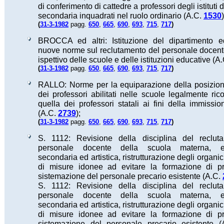
di conferimento di cattedre a professori degli istituti d
secondaria inquadrati nel ruolo ordinario (A.C.
1530
)
(
)
31-3-1982
pagg.
650
,
665
,
690
,
693
,
715
,
717
BROCCA ed altri: Istituzione del dipartimento e
nuove norme sul reclutamento del personale docente,
ispettivo delle scuole e delle istituzioni educative (A
(
)
31-3-1982
pagg.
650
,
665
,
690
,
693
,
715
,
717
RALLO: Norme per la equiparazione della posizion
dei professori abilitati nelle scuole legalmente ric
quella dei professori statali ai fini della immissio
(A.C.
2739
);
(
)
31-3-1982
pagg.
650
,
665
,
690
,
693
,
715
,
717
S. 1112: Revisione della disciplina del reclut
personale docente della scuola materna, el
secondaria ed artistica, ristrutturazione degli organi
di misure idonee ad evitare la formazione di pr
sistemazione del personale precario esistente (A.C.
S. 1112: Revisione della disciplina del reclut
personale docente della scuola materna, el
secondaria ed artistica, ristrutturazione degli organi
di misure idonee ad evitare la formazione di pr
sistemazione del personale precario esistente 