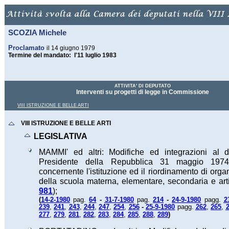
SCOZIA Michele
Proclamato
il 14 giugno 1979
Termine del mandato: l'11 luglio 1983
ATTIVITA' DI DEPUTATO
Interventi su progetti di legge in Commissione
VIII ISTRUZIONE E BELLE ARTI
VIII ISTRUZIONE E BELLE ARTI
LEGISLATIVA
MAMMI' ed altri: Modifiche ed integrazioni al d
Presidente della Repubblica 31 maggio 1974
concernente l'istituzione ed il riordinamento di organ
della scuola materna, elementare, secondaria e arti
981
);
(
14-2-1980
pag.
64
-
31-7-1980
pag.
214
-
24-9-1980
pagg.
2
239
,
241
,
243
,
244
,
247
,
254
,
256
-
25-9-1980
pagg.
262
,
265
,
)
277
,
279
,
281
,
282
,
283
,
284
,
285
,
288
,
289