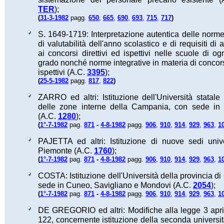
TER
);
(
)
31-3-1982
pagg.
650
,
665
,
690
,
693
,
715
,
717
S. 1649-1719: Interpretazione autentica delle norme
di valutabilità dell'anno scolastico e di requisiti d
ai concorsi direttivi ed ispettivi nelle scuole di og
grado nonché norme integrative in materia di concorsi
ispettivi (A.C.
3395
);
(
)
25-5-1982
pagg.
817
,
822
ZARRO ed altri: Istituzione dell'Università statale 
delle zone interne della Campania, con sede in
(A.C.
1280
);
(
1°-7-1982
pag.
871
-
4-8-1982
pagg.
906
,
910
,
914
,
929
,
963
,
1
PAJETTA ed altri: Istituzione di nuove sedi unive
Piemonte (A.C.
1760
);
(
1°-7-1982
pag.
871
-
4-8-1982
pagg.
906
,
910
,
914
,
929
,
963
,
1
COSTA: Istituzione dell'Università della provincia d
sede in Cuneo, Savigliano e Mondovi (A.C.
2054
);
(
1°-7-1982
pag.
871
-
4-8-1982
pagg.
906
,
910
,
914
,
929
,
963
,
1
DE GREGORIO ed altri: Modifiche alla legge 3 apri
122, concernente istituzione della seconda universi