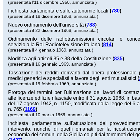
(presentata l'11 dicembre 1968, annunziata )
Inchiesta parlamentare sulle autonomie locali
(
780
)
(presentata il 18 dicembre 1968, annunziata )
Nuovo ordinamento dell'università
(
788
)
(presentata il 22 dicembre 1968, annunziata )
Ordinamento delle radiotrasmissioni circolari e conc
servizio alla Rai-Radiotelevisione italiana
(
814
)
(presentata il 4 gennaio 1969, annunziata )
Modifica agli articoli 85 e 88 della Costituzione
(
835
)
(presentata il 16 gennaio 1969, annunziata )
Tassazione dei redditi derivanti dall'opera professionale 
medici generici e specialisti a favore degli enti mutualistici
(
(presentata il 19 febbraio 1969, annunziata )
Proroga dei termini per l'ultimazione dei lavori di costruzi
alle licenze edilizie rilasciate entro il 31 agosto 1968, in ba
del 17 agosto 1942, n. 1150, modificata dalla legge del 6 
n. 765
(
1169
)
(presentata il 10 marzo 1969, annunziata )
Inchiesta parlamentare sull'attuazione dei provvediment
intervento, nonché di quelli emanati per la ricostruzio
economia dei comuni della Sicilia colpiti dai terremoti del 