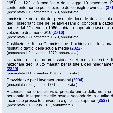
1951, n. 122, già modificato dalla legge 10 settembre 1
contenente norme per l'elezione dei consigli provinciali
(
27
(presentata il 13 settembre 1970, annunziata )
Immissione nel ruolo del personale docente della scuola
degli insegnanti che nei relativi esami di concorsi a catted
partire dal 1° gennaio 1966 abbiano superato ciascuna p
votazione di almeno 6/10
(
2716
)
(presentata il 21 settembre 1970, annunziata )
Costituzione di una Commissione d'inchiesta sul funzion
risultati didattici della scuola media
(
2822
)
(presentata il 9 novembre 1970, annunziata )
Istituzione di un albo professionale dei maestri di sci e di
nazionale degli aiuto maestri per la tutela dell'insegnamen
(
2829
)
(presentata l'11 novembre 1970, annunziata )
Provvidenze per i lavoratori-studenti
(
3004
)
(presentata il 23 gennaio 1971, annunziata )
Riconoscimento del servizio prestato prima della nomina 
personale insegnante delle scuole secondarie in qualità d
incaricato presso le università e gli istituti superiori
(
3537
)
(presentata il 15 luglio 1971, annunziata )