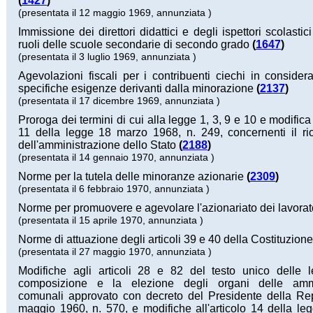
(
1427
)
(presentata il 12 maggio 1969, annunziata )
Immissione dei direttori didattici e degli ispettori scolastici 
ruoli delle scuole secondarie di secondo grado
(
1647
)
(presentata il 3 luglio 1969, annunziata )
Agevolazioni fiscali per i contribuenti ciechi in consider
specifiche esigenze derivanti dalla minorazione
(
2137
)
(presentata il 17 dicembre 1969, annunziata )
Proroga dei termini di cui alla legge 1, 3, 9 e 10 e modifica 
11 della legge 18 marzo 1968, n. 249, concernenti il ri
dell'amministrazione dello Stato
(
2188
)
(presentata il 14 gennaio 1970, annunziata )
Norme per la tutela delle minoranze azionarie
(
2309
)
(presentata il 6 febbraio 1970, annunziata )
Norme per promuovere e agevolare l'azionariato dei lavorat
(presentata il 15 aprile 1970, annunziata )
Norme di attuazione degli articoli 39 e 40 della Costituzione
(presentata il 27 maggio 1970, annunziata )
Modifiche agli articoli 28 e 82 del testo unico delle l
composizione e la elezione degli organi delle ammi
comunali approvato con decreto del Presidente della Re
maggio 1960, n. 570, e modifiche all'articolo 14 della l