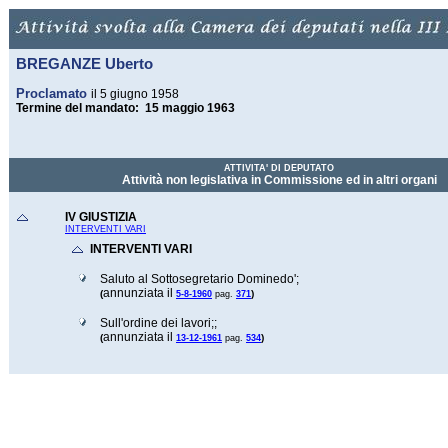
BREGANZE Uberto
Proclamato
il 5 giugno 1958
Termine del mandato: 15 maggio 1963
ATTIVITA' DI DEPUTATO
Attività non legislativa in Commissione ed in altri organi
IV GIUSTIZIA
INTERVENTI VARI
INTERVENTI VARI
Saluto al Sottosegretario Dominedo';
annunziata il
(
)
5-8-1960
pag.
371
Sull'ordine dei lavori;;
annunziata il
(
)
13-12-1961
pag.
534