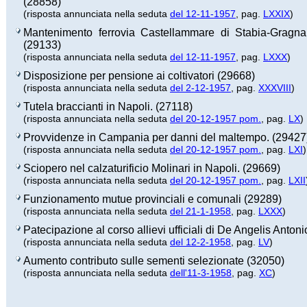
(28858)
(risposta annunciata nella seduta
del 12-11-1957
, pag.
LXXIX
)
Mantenimento ferrovia Castellammare di Stabia-Gragna
(29133)
(risposta annunciata nella seduta
del 12-11-1957
, pag.
LXXX
)
Disposizione per pensione ai coltivatori (29668)
(risposta annunciata nella seduta
del 2-12-1957
, pag.
XXXVIII
)
Tutela braccianti in Napoli. (27118)
(risposta annunciata nella seduta
del 20-12-1957 pom.
, pag.
LX
)
Provvidenze in Campania per danni del maltempo. (29427
(risposta annunciata nella seduta
del 20-12-1957 pom.
, pag.
LXI
)
Sciopero nel calzaturificio Molinari in Napoli. (29669)
(risposta annunciata nella seduta
del 20-12-1957 pom.
, pag.
LXII
Funzionamento mutue provinciali e comunali (29289)
(risposta annunciata nella seduta
del 21-1-1958
, pag.
LXXX
)
Patecipazione al corso allievi ufficiali di De Angelis Anton
(risposta annunciata nella seduta
del 12-2-1958
, pag.
LV
)
Aumento contributo sulle sementi selezionate (32050)
(risposta annunciata nella seduta
dell'11-3-1958
, pag.
XC
)