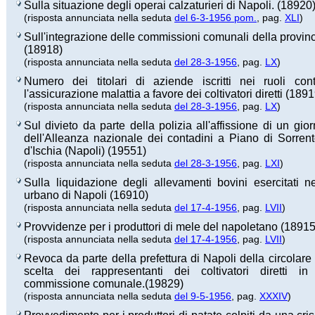
Sulla situazione degli operai calzaturieri di Napoli. (18920
(risposta annunciata nella seduta
del 6-3-1956 pom.
, pag.
XLI
)
Sull'integrazione delle commissioni comunali della provinc
(18918)
(risposta annunciata nella seduta
del 28-3-1956
, pag.
LX
)
Numero dei titolari di aziende iscritti nei ruoli cont
l'assicurazione malattia a favore dei coltivatori diretti (1891
(risposta annunciata nella seduta
del 28-3-1956
, pag.
LX
)
Sul divieto da parte della polizia all'affissione di un gio
dell'Alleanza nazionale dei contadini a Piano di Sorren
d'Ischia (Napoli) (19551)
(risposta annunciata nella seduta
del 28-3-1956
, pag.
LXI
)
Sulla liquidazione degli allevamenti bovini esercitati n
urbano di Napoli (16910)
(risposta annunciata nella seduta
del 17-4-1956
, pag.
LVII
)
Provvidenze per i produttori di mele del napoletano (18915
(risposta annunciata nella seduta
del 17-4-1956
, pag.
LVII
)
Revoca da parte della prefettura di Napoli della circolare 
scelta dei rappresentanti dei coltivatori diretti i
commissione comunale.(19829)
(risposta annunciata nella seduta
del 9-5-1956
, pag.
XXXIV
)