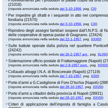
Provvedimento per i produttori di patate colpiti da una cri
(21016)
(risposta annunciata nella seduta
del 3-10-1956
, pag.
CII
)
Per impedire gli sfratti e i sequestri in atto nei comprenso
fondiaria (21570)
(risposta annunciata nella seduta
del 3-10-1956
, pag.
CIII
)
Ripristino degli assegni familiari sospesi dall'I.N.P.S. di N
delle cooperative di operai pastai di Gragnano. (23424)
(risposta annunciata nella seduta
del 22-1-1957
, pag.
XXXIII
)
Sulle battute operate dalla polizia nel quartiere Ponticell
(24242)
(risposta annunciata nella seduta
del 26-2-1957 ant.
, pag.
XLVIII
)
Sistemazione ufficio postale di Frattamaggiore (Napoli) (2
(risposta annunciata nella seduta
del 2-8-1957 pom.
, pag.
XXXIX
Collaudo alloggi I.N.A. di Boscoreale (Napoli) (27119)
(risposta annunciata nella seduta
del 7-10-1957
, pag.
XXIII
)
Porto d'armi a G.Castiglione di Foro D'Ischia (Napoli) (288
(risposta annunciata nella seduta
del 28-10-1957
, pag.
XXVIII
)
Porto d'armi a cittadini della provincia di Napoli (28931)
(risposta annunciata nella seduta
del 28-10-1957
, pag.
XXVIII
)
Criteri di applicazione dell'imposta di famiglia a Caso