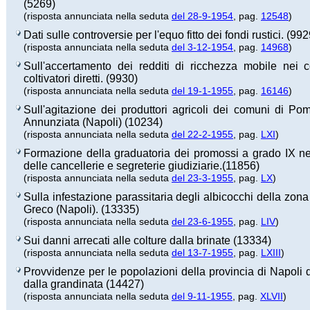
(5269)
(risposta annunciata nella seduta
del 28-9-1954
, pag.
12548
)
Dati sulle controversie per l'equo fitto dei fondi rustici. (992
(risposta annunciata nella seduta
del 3-12-1954
, pag.
14968
)
Sull'accertamento dei redditi di ricchezza mobile nei c
coltivatori diretti. (9930)
(risposta annunciata nella seduta
del 19-1-1955
, pag.
16146
)
Sull'agitazione dei produttori agricoli dei comuni di Po
Annunziata (Napoli) (10234)
(risposta annunciata nella seduta
del 22-2-1955
, pag.
LXI
)
Formazione della graduatoria dei promossi a grado IX n
delle cancellerie e segreterie giudiziarie.(11856)
(risposta annunciata nella seduta
del 23-3-1955
, pag.
LX
)
Sulla infestazione parassitaria degli albicocchi della zona
Greco (Napoli). (13335)
(risposta annunciata nella seduta
del 23-6-1955
, pag.
LIV
)
Sui danni arrecati alle colture dalla brinate (13334)
(risposta annunciata nella seduta
del 13-7-1955
, pag.
LXIII
)
Provvidenze per le popolazioni della provincia di Napoli
dalla grandinata (14427)
(risposta annunciata nella seduta
del 9-11-1955
, pag.
XLVII
)