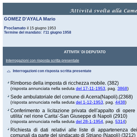
GOMEZ D'AYALA Mario
Proclamato
il 15 giugno 1953
Termine del mandato: l'11 giugno 1958
ATTIVITA' DI DEPUTATO
Interrogazioni con risposta scritta presentate
Interrogazioni con risposta scritta presentate
Rimborso della imposta di ricchezza mobile. (382)
(risposta annunciata nella seduta
del 17-11-1953
, pag.
3868
)
Sede ambulatoriale del comune di Acerra(Napoli).(2368)
(risposta annunciata nella seduta
del 1-12-1953
, pag.
4438
)
Conferimento a licitazione privata dell'appalto di opere
utilita' nel rione Carita'-San Giuseppe di Napoli (2910)
(risposta annunciata nella seduta
del 28-1-1954
, pag.
5314
)
Richiesta di dati relativi alle liste di appartenenza dei
comunali da parte del sindacato di Striano (Napoli) (3212)