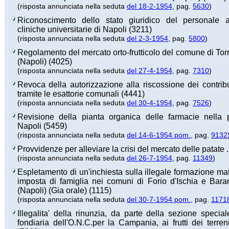
(risposta annunciata nella seduta
del 18-2-1954
, pag.
5630
)
Riconoscimento dello stato giuridico del personale a
cliniche universitarie di Napoli (3211)
(risposta annunciata nella seduta
del 2-3-1954
, pag.
5800
)
Regolamento del mercato orto-frutticolo del comune di Tor
(Napoli) (4025)
(risposta annunciata nella seduta
del 27-4-1954
, pag.
7310
)
Revoca della autorizzazione alla riscossione dei contribu
tramite le esattorie comunali (4441)
(risposta annunciata nella seduta
del 30-4-1954
, pag.
7526
)
Revisione della pianta organica delle farmacie nella p
Napoli (5459)
(risposta annunciata nella seduta
del 14-6-1954 pom.
, pag.
9132
Provvidenze per alleviare la crisi del mercato delle patate 
(risposta annunciata nella seduta
del 26-7-1954
, pag.
11349
)
Espletamento di un'inchiesta sulla illegale formazione mat
imposta di famiglia nei comuni di Forio d'Ischia e Bara
(Napoli) (Gia orale) (1115)
(risposta annunciata nella seduta
del 30-7-1954 pom.
, pag.
1171
Illegalita' della rinunzia, da parte della sezione special
fondiaria dell'O.N.C.per la Campania, ai frutti dei terreni