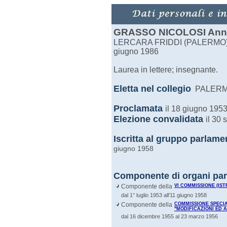
GRASSO NICOLOSI Ann
LERCARA FRIDDI (PALERMO), 
giugno 1986
Laurea in lettere; insegnante.
Eletta nel
collegio
PALER
Proclamata
il 18 giugno 195
Elezione convalidata
il 30
Iscritta al gruppo parlame
giugno 1958
Componente di organi par
Componente della
VI COMMISSIONE (IST
dal 1° luglio 1953 all'11 giugno 1958
Componente della
COMMISSIONE SPECIA
"MODIFICAZIONI ED 
dal 16 dicembre 1955 al 23 marzo 1956