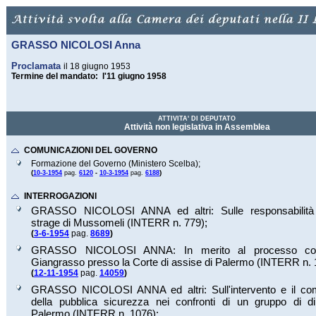
GRASSO NICOLOSI Anna
Proclamata
il 18 giugno 1953
Termine del mandato: l'11 giugno 1958
ATTIVITA' DI DEPUTATO
Attività non legislativa in Assemblea
COMUNICAZIONI DEL GOVERNO
Formazione del Governo (Ministero Scelba);
(
)
10-3-1954
pag.
6120
-
10-3-1954
pag.
6188
INTERROGAZIONI
GRASSO NICOLOSI ANNA ed altri: Sulle responsabilità de
strage di Mussomeli (INTERR n.
779
);
(
3-6-1954
pag.
8689
)
GRASSO NICOLOSI ANNA: In merito al processo con
Giangrasso presso la Corte di assise di Palermo (INTERR n.
(
12-11-1954
pag.
14059
)
GRASSO NICOLOSI ANNA ed altri: Sull'intervento e il co
della pubblica sicurezza nei confronti di un gruppo di di
Palermo (INTERR n.
1076
);