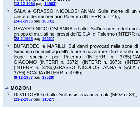
(
13-12-1954
pag.
14983
)
SALA e GRASSO NICOLOSI ANNA: Sulla morte di un de
carcere dei minorenni in Palermo (INTERR n.
1146
);
(
24-1-1955
pag.
16331
)
GRASSO NICOLOSI ANNA ed altri: Sull'intervento della poliz
gruppo di mutilati nei pressi dell'E.C.A. di Palermo (INTERR n
(
28-2-1955
pag.
16921
)
BUFARDECI e MARILLI: Sui danni provocati nelle zone di 
Siracusa dai nubifragi dell'ottobre e novembre 1957 e sulla ric
legge speciale per Palermo (INTERR n.
3795
);
CA
GIACOMO (INTERR n.
3672
);
(INTERR n.
3673
);
(INTE
(INTERR n.
3789
);
GRASSO NICOLOSI ANNA e SALA (
3759
);
SCALIA (INTERR n.
3796
);
(
9-12-1957
pag.
38529
)
MOZIONI
DI VITTORIO ed altri: Sull'assistenza invernale (MOZ n.
84
);
(
21-2-1957
pag.
31027
)