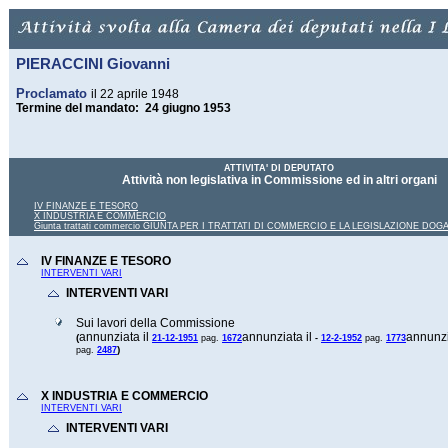
PIERACCINI Giovanni
Proclamato
il 22 aprile 1948
Termine del mandato: 24 giugno 1953
ATTIVITA' DI DEPUTATO
Attività non legislativa in Commissione ed in altri organi
IV FINANZE E TESORO
X INDUSTRIA E COMMERCIO
Giunta trattati commercio GIUNTA PER I TRATTATI DI COMMERCIO E LA LEGISLAZIONE DOG
IV FINANZE E TESORO
INTERVENTI VARI
INTERVENTI VARI
Sui lavori della Commissione
annunziata il
annunziata il
annunzi
(
21-12-1951
pag.
1672
-
12-2-1952
pag.
1773
)
pag.
2487
X INDUSTRIA E COMMERCIO
INTERVENTI VARI
INTERVENTI VARI