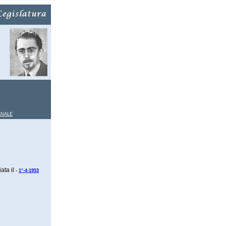
ANALE
ata il
-
1°-4-1953