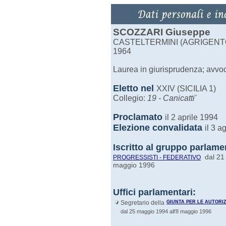
SCOZZARI Giuseppe
CASTELTERMINI (AGRIGENTO),
1964
Laurea in giurisprudenza; avvo
Eletto nel
XXIV (SICILIA 1)
Collegio:
19 - Canicatti'
Proclamato
il 2 aprile 1994
Elezione convalidata
il 3 
Iscritto al gruppo parlame
dal 21 
PROGRESSISTI - FEDERATIVO
maggio 1996
Uffici parlamentari:
Segretario della
GIUNTA PER LE AUTORIZ
dal 25 maggio 1994 all'8 maggio 1996