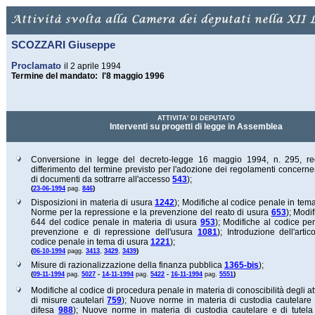
SCOZZARI Giuseppe
Proclamato
il 2 aprile 1994
Termine del mandato: l'8 maggio 1996
ATTIVITA' DI DEPUTATO
Interventi su progetti di legge in Assemblea
Conversione in legge del decreto-legge 16 maggio 1994, n. 295, rec
differimento del termine previsto per l'adozione dei regolamenti concernen
di documenti da sottrarre all'accesso
543
);
(
)
23-06-1994
pag.
846
Disposizioni in materia di usura
1242
);
Modifiche al codice penale in tem
Norme per la repressione e la prevenzione del reato di usura
653
);
Modifi
644 del codice penale in materia di usura
953
);
Modifiche al codice pe
prevenzione e di repressione dell'usura
1081
);
Introduzione dell'artic
codice penale in tema di usura
1221
);
(
)
06-10-1994
pagg.
3413
,
3429
,
3439
Misure di razionalizzazione della finanza pubblica
1365-bis
);
(
)
09-11-1994
pag.
5027
-
14-11-1994
pag.
5422
-
16-11-1994
pag.
5551
Modifiche al codice di procedura penale in materia di conoscibilità degli at
di misure cautelari
759
);
Nuove norme in materia di custodia cautelare e 
difesa
988
);
Nuove norme in materia di custodia cautelare e di tutela