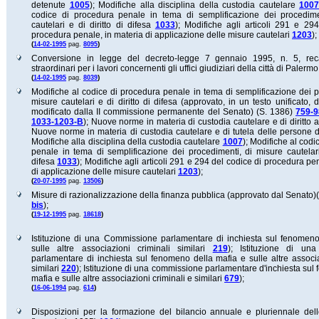
detenute
1005
);
Modifiche alla disciplina della custodia cautelare
1007
codice di procedura penale in tema di semplificazione dei procedime
cautelari e di diritto di difesa
1033
);
Modifiche agli articoli 291 e 29
procedura penale, in materia di applicazione delle misure cautelari
1203
);
(
)
14-02-1995
pag.
8095
Conversione in legge del decreto-legge 7 gennaio 1995, n. 5, reca
straordinari per i lavori concernenti gli uffici giudiziari della città di Palerm
(
)
14-02-1995
pag.
8039
Modifiche al codice di procedura penale in tema di semplificazione dei p
misure cautelari e di diritto di difesa (approvato, in un testo unificato,
modificato dalla II commissione permanente del Senato) (S. 1386)
759-9
1033-1203-B
);
Nuove norme in materia di custodia cautelare e di diritto a
Nuove norme in materia di custodia cautelare e di tutela delle persone
Modifiche alla disciplina della custodia cautelare
1007
);
Modifiche al codi
penale in tema di semplificazione dei procedimenti, di misure cautelari 
difesa
1033
);
Modifiche agli articoli 291 e 294 del codice di procedura pe
di applicazione delle misure cautelari
1203
);
(
)
20-07-1995
pag.
13506
Misure di razionalizzazione della finanza pubblica (approvato dal Senato)
bis
);
(
)
19-12-1995
pag.
18618
Istituzione di una Commissione parlamentare di inchiesta sul fenomeno
sulle altre associazioni criminali similari
219
);
Istituzione di un
parlamentare di inchiesta sul fenomeno della mafia e sulle altre associa
similari
220
);
Istituzione di una commissione parlamentare d'inchiesta sul
mafia e sulle altre associazioni criminali e similari
679
);
(
)
16-06-1994
pag.
614
Disposizioni per la formazione del bilancio annuale e pluriennale del