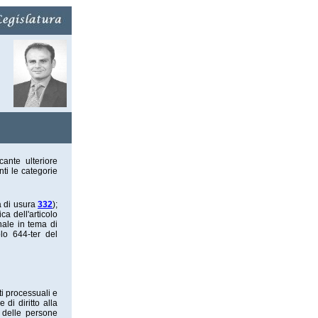
ante ulteriore
ti le categorie
a di usura
332
);
ca dell'articolo
nale in tema di
olo 644-ter del
ti processuali e
di diritto alla
 delle persone