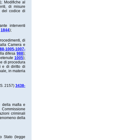
);
Modifiche al
nti, di misure
4 del codice di
nte interventi
o
1844
);
rocedimenti, di
 dalla Camera e
88-1005-1007-
lla difesa
988
);
 detenute
1005
);
ce di procedura
e di diritto di
nale, in materia
(S. 2157)
3438-
 della mafia e
a Commissione
zioni criminali
 fenomeno della
lo Stato (legge