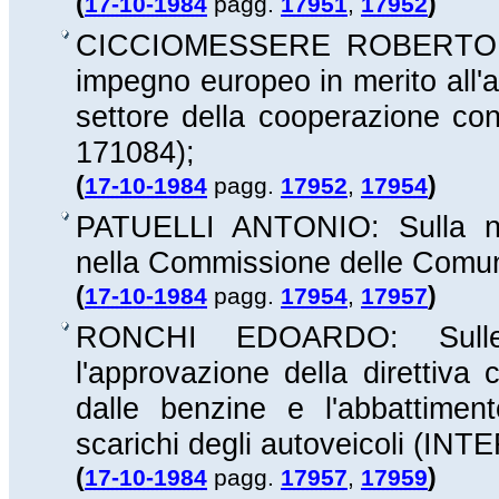
(
)
17-10-1984
pagg.
17951
,
17952
CICCIOMESSERE ROBERTO: Su
impegno europeo in merito all'
settore della cooperazione con
171084
);
(
)
17-10-1984
pagg.
17952
,
17954
PATUELLI ANTONIO: Sulla nom
nella Commissione delle Comu
(
)
17-10-1984
pagg.
17954
,
17957
RONCHI EDOARDO: Sulle in
l'approvazione della direttiva
dalle benzine e l'abbattiment
scarichi degli autoveicoli (IN
(
)
17-10-1984
pagg.
17957
,
17959