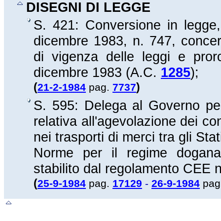
DISEGNI DI LEGGE
S. 421: Conversione in legge,
dicembre 1983, n. 747, concern
di vigenza delle leggi e pror
dicembre 1983 (A.C.
1285
);
(
)
21-2-1984
pag.
7737
S. 595: Delega al Governo per 
relativa all'agevolazione dei con
nei trasporti di merci tra gli St
Norme per il regime doganal
stabilito dal regolamento CEE 
(
25-9-1984
pag.
17129
-
26-9-1984
pag