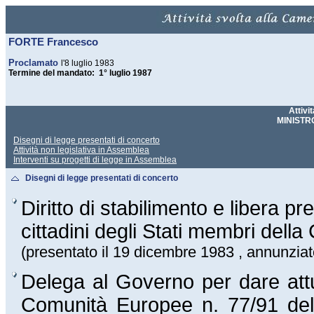
FORTE Francesco
Proclamato
l'8 luglio 1983
Termine del mandato: 1° luglio 1987
Attivi
MINISTR
Disegni di legge presentati di concerto
Attività non legislativa in Assemblea
Interventi su progetti di legge in Assemblea
Disegni di legge presentati di concerto
Diritto di stabilimento e libera pr
cittadini degli Stati membri del
(presentato il 19 dicembre 1983 , annunziat
Delega al Governo per dare attua
Comunità Europee n. 77/91 del 