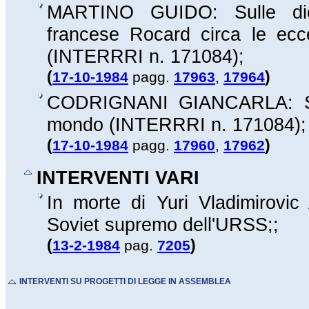
MARTINO GUIDO: Sulle dichia
francese Rocard circa le ec
(INTERRRI n.
171084
);
(
)
17-10-1984
pagg.
17963
,
17964
CODRIGNANI GIANCARLA: Sulla 
mondo (INTERRRI n.
171084
);
(
)
17-10-1984
pagg.
17960
,
17962
INTERVENTI VARI
In morte di Yuri Vladimirovic
Soviet supremo dell'URSS;;
(
)
13-2-1984
pag.
7205
INTERVENTI SU PROGETTI DI LEGGE IN ASSEMBLEA