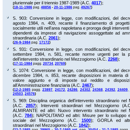
pluriennale per il triennio 1987-1989 (A.C.
4017
);
(
18-11-1986
pag.
48856
-
20-11-1986
pag.
49267
)
S. 903: Conversione in legge, con modificazioni, del decr
agosto 1984, n. 409, recante il finanziamento di progetti
socialmente utili nell'area napoletana e proroga degli interventi
dipendenti da imprese di navigazione assoggettate ad amm
straordinaria (A.C.
2061
);
(
26-9-1984
pag.
17172
)
S. 931: Conversione in legge, con modificazioni, del decr
settembre 1984, n. 581, recante norme urgenti per la p
dell'intervento straordinario nel Mezzogiorno (A.C.
2268
);
(
17-11-1984
pagg.
20734
,
20769
)
S. 1074: Conversione in legge, con modificazioni, del decr
dicembre 1984, n. 853, recante disposizioni in materia di
valore aggiunto e di imposte sul reddito e disposizio
all'Amministrazione finanziaria (A.C.
2467
);
(
12-2-1985
pagg.
23897
,
24172
,
24286
,
24302
,
24368
,
24392
,
24409
,
24503
,
24576
)
S. 969: Disciplina organica dell'intervento straordinario ne
(A.C.
2857
);
Interventi straordinari nel Mezzogiorno (A
ALMIRANTE ed altri: Nuovo intervento straordinario nel
(A.C.
784
);
NAPOLITANO ed altri: Misure per lo sviluppo
sociale del Mezzogiorno (A.C.
1500
);
GORLA ed altri:
straordinari nel Mezzogiorno (A.C.
1842
);
(
22-7-1985
pag.
29965
-
30-7-1985 ant.
pag.
30454
-
31-7-1985
pagg