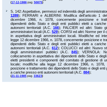
(
17-12-1986
pag.
50875
)
S. 142: Aspettative, permessi ed indennità degli amministratori
1289
);
FERRARI e ALBERINI: Modifica dell'articolo 1 del
dicembre 1966, n. 1078, concernente posizione e trat
dipendenti dello Stato e degli enti pubblici eletti a carich
autonomi territoriali (A.C.
166
);
FALCIER ed altri: Stato giu
amministratori locali (A.C.
529
);
CORSI ed altri: Norme per il
in aspettativa degli amministratori locali. Modifiche ed inte
legge 12 dicembre 1966, n. 1078, concernente posizione e tr
dipendenti dello Stato e degli enti pubblici eletti a carich
autonomi territoriali (A.C.
612
);
COLUCCI ed altri: Nuovo sta
degli amministratori pubblici (A.C.
845
);
VERNOLA: No
collocamento in aspettativa dei dipendenti dello Stato e degli 
eletti presidenti e componenti del comitato di gestione di un
locale; modifiche alla legge 12 dicembre 1966, n. 1078,
posizione e trattamento dei dipendenti dello Stato e degli enti p
a cariche presso enti autonomi territoriali (A.C.
884
);
(
21-11-1985
pag.
33623
)