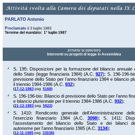
PARLATO Antonio
Proclamato
il 3 luglio 1983
Termine del mandato: 1° luglio 1987
ATTIVITA' DI DEPUTATO
Interventi su progetti di legge in Assemblea
S. 195: Disposizioni per la formazione del bilancio annuale 
dello Stato (legge finanziaria 1984) (A.C.
927
);
S. 196-196-bis
previsione dello Stato per l'anno finanziario 1984 e bilancio pl
il triennio 1984-1986 (A.C.
932
);
(
17-12-1983
pag.
5168
)
S. 196-196-bis: Bilancio di previsione dello Stato per l'anno fi
e bilancio pluriennale per il triennio 1984-1986 (A.C.
932
);
(
21-12-1983
pag.
5922
)
S. 1410: Rendiconto generale dell'Amministrazione dell
l'esercizio finanziario 1984 (A.C.
3098
);
S. 1411: Dispo
l'assestamento del bilancio dello Stato e dei bilanci d
autonome per l'anno finanziario 1985 (A.C.
3134
);
(
12-11-1985
pag.
33036
)