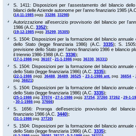
S. 1411: Disposizioni per l'assestamento del bilancio dello
bilanci delle Aziende autonome per l'anno finanziario 1985 (A.
(
14-11-1985
pagg.
33286
,
33298
)
Autorizzazione all'esercizio provvisorio del bilancio per l'ann
1986 (A.C.
3352
);
(
19-12-1985
pagg.
35299
,
35305
)
S. 1504: Disposizioni per la formazione del bilancio annuale 
dello Stato (legge finanziaria 1986) (A.C.
3335
);
S. 1505:
previsione dello Stato per l'anno finanziario 1986 e bilancio pl
il triennio 1986-1988 (A.C.
3336
);
(
17-1-1986
pag.
36107
-
21-1-1986
pagg.
36330
,
36331
)
S. 1504: Disposizioni per la formazione del bilancio annuale 
dello Stato (legge finanziaria 1986) (A.C.
3335
);
(
22-1-1986
pagg.
36488
,
36489
,
36525
-
23-1-1986 ant.
pag.
36654
-
pag.
36821
)
S. 1504: Disposizioni per la formazione del bilancio annuale 
dello Stato (legge finanziaria 1986) (A.C.
3335
);
(
25-1-1986
pag.
37074
-
27-1-1986
pagg.
37254
,
37260
,
37262
-
29-1-1
-
30-1-1986
pag.
37666
)
S. 1656: Proroga dell'esercizio provvisorio del bilanci
finanziario 1986 (A.C.
3440
);
(
31-1-1986
pag.
37720
)
S. 1504: Disposizioni per la formazione del bilancio annuale 
dello Stato (legge finanziaria 1986) (A.C.
3335
);
(
4-2-1986
pagg.
38091
,
38137
-
5-2-1986
pag.
38321
)