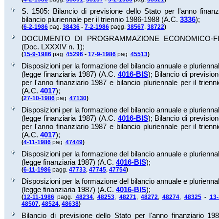
S. 1505: Bilancio di previsione dello Stato per l'anno finan
bilancio pluriennale per il triennio 1986-1988 (A.C.
3336
);
(
6-2-1986
pag.
38436
-
7-2-1986
pagg.
38567
,
38722
)
DOCUMENTO DI PROGRAMMAZIONE ECONOMICO-FI
(Doc.
LXXXIV n. 1
);
(
15-9-1986
pag.
45296
-
17-9-1986
pag.
45513
)
Disposizioni per la formazione del bilancio annuale e pluriennal
(legge finanziaria 1987) (A.C.
4016-BIS
);
Bilancio di prevision
per l'anno finanziario 1987 e bilancio pluriennale per il trien
(A.C.
4017
);
(
27-10-1986
pag.
47130
)
Disposizioni per la formazione del bilancio annuale e pluriennal
(legge finanziaria 1987) (A.C.
4016-BIS
);
Bilancio di prevision
per l'anno finanziario 1987 e bilancio pluriennale per il trien
(A.C.
4017
);
(
4-11-1986
pag.
47449
)
Disposizioni per la formazione del bilancio annuale e pluriennal
(legge finanziaria 1987) (A.C.
4016-BIS
);
(
6-11-1986
pagg.
47733
,
47745
,
47754
)
Disposizioni per la formazione del bilancio annuale e pluriennal
(legge finanziaria 1987) (A.C.
4016-BIS
);
(
12-11-1986
pagg.
48234
,
48253
,
48271
,
48272
,
48274
,
48325
-
13-
48507
,
48524
,
48638
)
Bilancio di previsione dello Stato per l'anno finanziario 19