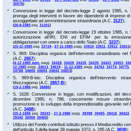
30576
)
Conversione in legge del decreto-legge 2 agosto 1985, n. 
proroga degli interventi in favore dei dipendenti di imprese d
assoggettate ad amministrazione straordinaria (A.C.
3127
);
(
26-9-1985
pag.
31201
)
Conversione in legge del decreto-legge 19 ottobre 1985, n. 
autorizzazione all'IRI, ENI ed EFIM per la emissione 
obbligazionari con onere a carico dello Stato (A.C.
3237
);
(
25-11-1985
pag.
33724
-
27-11-1985
pagg.
33910
,
33911
,
33912
,
33921
)
S. 969: Disciplina organica dell'intervento straordinario ne
(A.C.
2857
);
(
4-12-1985 pom.
pagg.
34428
,
34429
,
34430
,
34435
,
34443
,
34453
,
34
12-1985
pagg.
34613
,
34619
-
11-12-1985
pagg.
34762
,
34774
,
34775
34788
,
34800
,
34804
,
34844
,
34853
)
S. 969-B-bis: Disciplina organica dell'intervento strao
Mezzogiorno (A.C.
2857-B
);
(
19-2-1986
pag.
38886
)
S. 1628: Conversione in legge, con modificazioni, del decr
dicembre 1985, n. 786, concernente misure straordin
promozione e lo sviluppo della imprenditorialità giovanile ne
(A.C.
3488
);
(
25-2-1986
pag.
39243
-
27-2-1986
pagg.
39399
,
39405
,
39416
,
39422
39440
,
39459
,
39465
)
Utilizzo del Fondo contributi istituito presso il Mediocredito cen
dell'articolo 3 della legge 28 maggio 1973, n. 295 (A.C.
3838
);