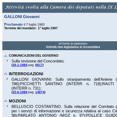
GALLONI Giovanni
Proclamato
il 7 luglio 1983
Termine del mandato: 1° luglio 1987
ATTIVITA' DI DEPUTATO
Attività non legislativa in Assemblea
COMUNICAZIONI DEL GOVERNO
Sulla revisione del Concordato;
(
26-1-1984
pag.
6617
)
INTERROGAZIONI
GALLONI GIOVANNI: Sullo straripamento dell'Aniene
786
);
PICCHETTI SANTINO (INTERR n.
718
);
RAUTI
(INTERR n.
731
);
(
25-6-1984
pag.
14874
)
MOZIONI
BELLUSCIO COSTANTINO. Sulla relazione del Comitato p
per i servizi di informazione e sicurezza relativa al caso Ci
98
);
PARLATO ANTONIO (MOZ n.
97
);
POLLICE GUID