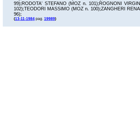
99
);
RODOTA' STEFANO (MOZ n.
101
);
ROGNONI VIRGIN
102
);
TEODORI MASSIMO (MOZ n.
100
);
ZANGHERI RENA
96
);
(
13-11-1984
pag.
19989
)