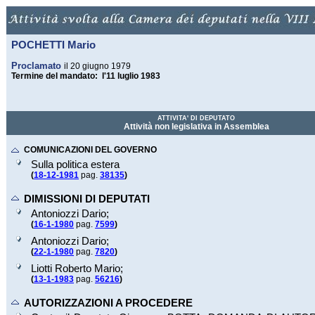
POCHETTI Mario
Proclamato
il 20 giugno 1979
Termine del mandato: l'11 luglio 1983
ATTIVITA' DI DEPUTATO
Attività non legislativa in Assemblea
COMUNICAZIONI DEL GOVERNO
Sulla politica estera
(
18-12-1981
pag.
38135
)
DIMISSIONI DI DEPUTATI
Antoniozzi Dario;
(
16-1-1980
pag.
7599
)
Antoniozzi Dario;
(
22-1-1980
pag.
7820
)
Liotti Roberto Mario;
(
13-1-1983
pag.
56216
)
AUTORIZZAZIONI A PROCEDERE