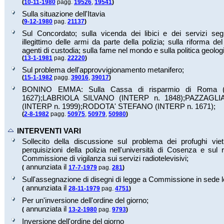
(
10-11-1980
pagg.
19526
,
19541
)
Sulla situazione dell'Itavia
(
9-12-1980
pag.
21137
)
Sul Concordato; sulla vicenda dei libici e dei servizi segr
illegittimo delle armi da parte della polizia; sulla riforma de
agenti di custodia; sulla fame nel mondo e sulla politica geolog
(
13-1-1981
pag.
22220
)
Sul problema dell'approvvigionamento metanifero;
(
15-1-1982
pagg.
39016
,
39017
)
BONINO EMMA: Sulla Cassa di risparmio di Roma 
1627
);
LABRIOLA SILVANO (INTERP n.
1848
);
PAZZAGLI
(INTERP n.
1999
);
RODOTA' STEFANO (INTERP n.
1671
);
(
2-8-1982
pagg.
50975
,
50979
,
50980
)
INTERVENTI VARI
Sollecito della discussione sul problema dei profughi vietn
perquisizioni della polizia nell'università di Cosenza e sul 
Commissione di vigilanza sui servizi radiotelevisivi;
annunziata il
(
17-7-1979
pag.
281
)
Sull'assegnazione di disegni di legge a Commissione in sede le
annunziata il
(
28-11-1979
pag.
4751
)
Per un'inversione dell'ordine del giorno;
annunziata il
(
13-2-1980
pag.
9793
)
Inversione dell'ordine del giorno