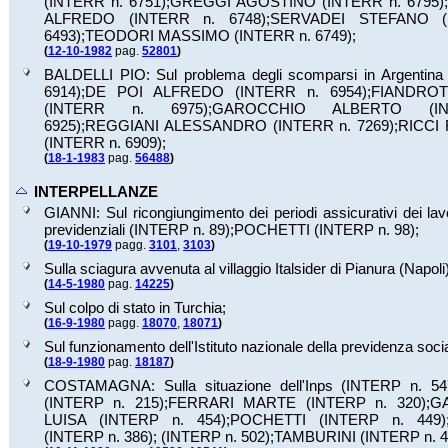
(INTERR n.
6751
);
GREGGI AGOSTINO (INTERR n.
6795
);
ALFREDO (INTERR n.
6748
);
SERVADEI STEFANO (
6493
);
TEODORI MASSIMO (INTERR n.
6749
);
(
12-10-1982
pag.
52801
)
BALDELLI PIO: Sul problema degli scomparsi in Argentin
6914
);
DE POI ALFREDO (INTERR n.
6954
);
FIANDROT
(INTERR n.
6975
);
GAROCCHIO ALBERTO (I
6925
);
REGGIANI ALESSANDRO (INTERR n.
7269
);
RICCI
(INTERR n.
6909
);
(
18-1-1983
pag.
56488
)
INTERPELLANZE
GIANNI: Sul ricongiungimento dei periodi assicurativi dei lavor
previdenziali (INTERP n.
89
);
POCHETTI (INTERP n.
98
);
(
19-10-1979
pagg.
3101
,
3103
)
Sulla sciagura avvenuta al villaggio Italsider di Pianura (Napoli)
(
14-5-1980
pag.
14225
)
Sul colpo di stato in Turchia;
(
16-9-1980
pagg.
18070
,
18071
)
Sul funzionamento dell'Istituto nazionale della previdenza soci
(
18-9-1980
pag.
18187
)
COSTAMAGNA: Sulla situazione dell'Inps (INTERP n.
54
(INTERP n.
215
);
FERRARI MARTE (INTERP n.
320
);
GA
LUISA (INTERP n.
454
);
POCHETTI (INTERP n.
449
)
(INTERP n.
386
);
(INTERP n.
502
);
TAMBURINI (INTERP n.
4