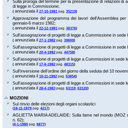
Sulla proroga del termine per la presentazione di relazioni di a
di legge in Commissione;
annunziata il
(
27-10-1981
pag.
35219
)
Approvazione del programma dei lavori dell'Assemblea per i
gennaio-6 marzo 1982;
annunziata il
(
22-12-1981
pag.
38376
)
Sull'assegnazione di progetti di legge a Commissione in sede le
annunziata il
(
27-1-1982
pag.
39609
)
Sull'assegnazione di progetti di legge a Commissione in sede l
annunziata il
(
20-4-1982
pag.
44758
)
Sull'assegnazione di progetti di legge a Commissioni in sede le
annunziata il
(
17-6-1982
pag.
48315
)
Sull'inversione dell'ordine del giorno della seduta del 10 nove
annunziata il
(
10-11-1982
pag.
53854
)
Sull'assegnazione di progetti di legge a Commissioni in sede le
annunziata il
(
28-4-1983
pagg.
63119
,
63120
)
MOZIONI
Sul rinvio delle elezioni degli organi scolastici
(
16-11-1979
pag.
4217
)
AGLIETTA MARIA ADELAIDE: Sulla fame nel mondo (MOZ 
n.
62
);
(
4-1-1980
pag.
6877
)