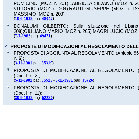
POMICINO (MOZ n.
201
);
LABRIOLA SILVANO (MOZ n.
2
VITTORIO (MOZ n.
204
);
RAUTI GIUSEPPE (MOZ n.
19
MASSIMO (MOZ n.
203
);
(
10-6-1982
pag.
48047
)
BONALUMI GILBERTO: Sulla situazione nel Liba
208
);
GIULIANO MARIO (MOZ n.
205
);
MAGRI LUCIO (MOZ 
(
7-7-1982
pag.
49471
)
PROPOSTE DI MODIFICAZIONI AL REGOLAMENTO DEL
PROPOSTA DI AGGIUNTA AL REGOLAMENTO (Articolo 96-
n. 6
);
(
3-11-1981
pag.
35319
)
PROPOSTA DI MODIFICAZIONE AL REGOLAMENTO (Ar
(Doc.
II n. 2
);
(
5-11-1981
pag.
35513
-
6-11-1981
pag.
35726
)
PROPOSTA DI MODIFICAZIONE AL REGOLAMENTO (Ar
(Doc.
II n. 11
);
(
30-9-1982
pag.
52220
)