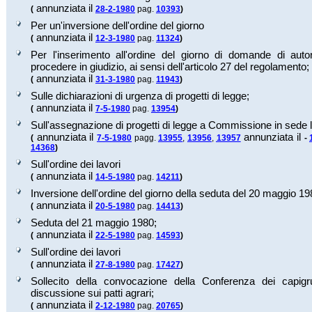
annunziata il
(
28-2-1980
pag.
10393
)
Per un'inversione dell'ordine del giorno
annunziata il
(
12-3-1980
pag.
11324
)
Per l'inserimento all'ordine del giorno di domande di auto
procedere in giudizio, ai sensi dell'articolo 27 del regolamento;
annunziata il
(
31-3-1980
pag.
11943
)
Sulle dichiarazioni di urgenza di progetti di legge;
annunziata il
(
7-5-1980
pag.
13954
)
Sull'assegnazione di progetti di legge a Commissione in sede l
annunziata il
annunziata il
(
7-5-1980
pagg.
13955
,
13956
,
13957
-
14368
)
Sull'ordine dei lavori
annunziata il
(
14-5-1980
pag.
14211
)
Inversione dell'ordine del giorno della seduta del 20 maggio 19
annunziata il
(
20-5-1980
pag.
14413
)
Seduta del 21 maggio 1980;
annunziata il
(
22-5-1980
pag.
14593
)
Sull'ordine dei lavori
annunziata il
(
27-8-1980
pag.
17427
)
Sollecito della convocazione della Conferenza dei capig
discussione sui patti agrari;
annunziata il
(
2-12-1980
pag.
20765
)