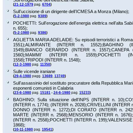
(
21-12-1979
pag.
6704
)
Sull'uccisione di un dirigente dell'ICMESA a Monza (Milano);
(
5-2-1980
pag.
9389
)
POCHETTI: Sull'erogazione dell'energia elettrica nell'alta S
n.
655
);
(
5-2-1980
pag.
9386
)
AGLIETTA MARIA ADELAIDE: Su episodi terroristici a Rom
1551
);
ALMIRANTE (INTERR n.
1552
);
BAGHINO (I
1549
);
BIANCO GERARDO (INTERR n.
1557
);
CANEPA (
1560
);
MAMMI' (INTERR n.
1559
);
POCHETTI (I
1558
);
TRIPODI (INTERR n.
1548
);
(
12-3-1980
pag.
11350
)
Sulle vicende iraniane
(
29-4-1980
pagg.
13689
,
13749
)
Sull'assassinio del sostituto procuratore della Repubblica Mar
esponenti comunisti in Calabria
(
23-6-1980
pag.
15181
-
24-6-1980
pag.
15233
)
BAGHINO: Sulla situazione dell'INPS (INTERR n.
10
);
CO
(INTERR n.
1774
);
(INTERR n.
2028
);
CRIVELLINI (INTERR 
DONNO (INTERR n.
1272
);
DI CORATO (INTERR n.
242
MARTE (INTERR n.
2568
);
MENSORIO (INTERR n.
1676
);
(INTERR n.
2558
);
POCHETTI (INTERR n.
199
);
VALENSISE 
1868
);
(
10-11-1980
pag.
19541
)