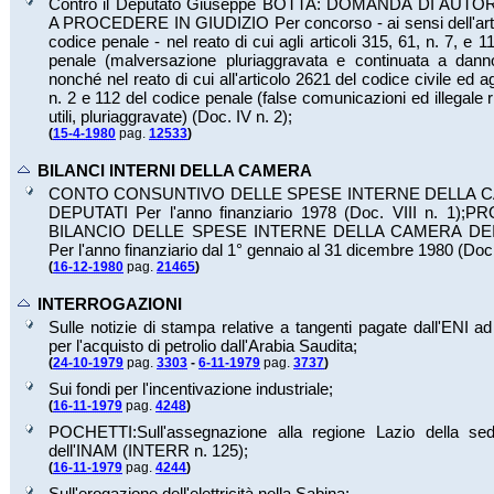
Contro il Deputato Giuseppe BOTTA: DOMANDA DI AUT
A PROCEDERE IN GIUDIZIO Per concorso - ai sensi dell'arti
codice penale - nel reato di cui agli articoli 315, 61, n. 7, e 
penale (malversazione pluriaggravata e continuata a danno 
nonché nel reato di cui all'articolo 2621 del codice civile ed agl
n. 2 e 112 del codice penale (false comunicazioni ed illegale ri
utili, pluriaggravate) (Doc.
IV n. 2
);
(
15-4-1980
pag.
12533
)
BILANCI INTERNI DELLA CAMERA
CONTO CONSUNTIVO DELLE SPESE INTERNE DELLA C
DEPUTATI Per l'anno finanziario 1978 (Doc.
VIII n. 1
);
PR
BILANCIO DELLE SPESE INTERNE DELLA CAMERA DE
Per l'anno finanziario dal 1° gennaio al 31 dicembre 1980 (Do
(
16-12-1980
pag.
21465
)
INTERROGAZIONI
Sulle notizie di stampa relative a tangenti pagate dall'ENI a
per l'acquisto di petrolio dall'Arabia Saudita;
(
24-10-1979
pag.
3303
-
6-11-1979
pag.
3737
)
Sui fondi per l'incentivazione industriale;
(
16-11-1979
pag.
4248
)
POCHETTI:Sull'assegnazione alla regione Lazio della se
dell'INAM (INTERR n.
125
);
(
16-11-1979
pag.
4244
)
Sull'erogazione dell'elettricità nella Sabina;