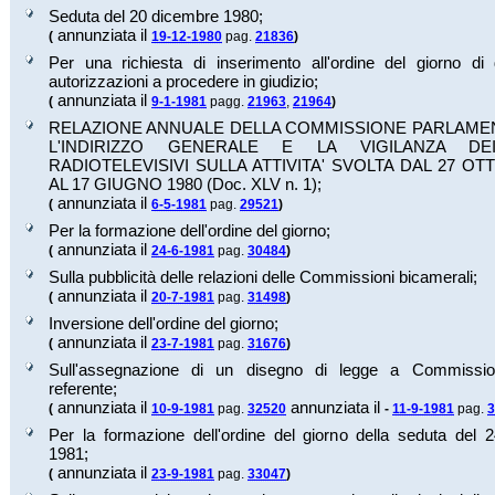
Seduta del 20 dicembre 1980;
annunziata il
(
19-12-1980
pag.
21836
)
Per una richiesta di inserimento all'ordine del giorno d
autorizzazioni a procedere in giudizio;
annunziata il
(
9-1-1981
pagg.
21963
,
21964
)
RELAZIONE ANNUALE DELLA COMMISSIONE PARLAME
L'INDIRIZZO GENERALE E LA VIGILANZA DEI
RADIOTELEVISIVI SULLA ATTIVITA' SVOLTA DAL 27 OT
AL 17 GIUGNO 1980 (Doc.
XLV n. 1
);
annunziata il
(
6-5-1981
pag.
29521
)
Per la formazione dell'ordine del giorno;
annunziata il
(
24-6-1981
pag.
30484
)
Sulla pubblicità delle relazioni delle Commissioni bicamerali;
annunziata il
(
20-7-1981
pag.
31498
)
Inversione dell'ordine del giorno;
annunziata il
(
23-7-1981
pag.
31676
)
Sull'assegnazione di un disegno di legge a Commissi
referente;
annunziata il
annunziata il
(
10-9-1981
pag.
32520
-
11-9-1981
pag.
3
Per la formazione dell'ordine del giorno della seduta del 
1981;
annunziata il
(
23-9-1981
pag.
33047
)