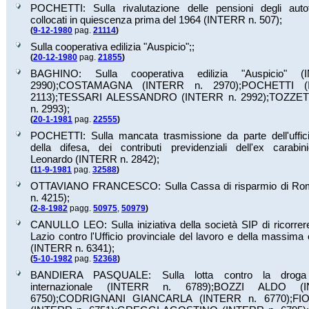
POCHETTI: Sulla rivalutazione delle pensioni degli autofe
collocati in quiescenza prima del 1964 (INTERR n.
507
);
(
9-12-1980
pag.
21114
)
Sulla cooperativa edilizia "Auspicio";;
(
20-12-1980
pag.
21855
)
BAGHINO: Sulla cooperativa edilizia "Auspicio" 
2990
);
COSTAMAGNA (INTERR n.
2970
);
POCHETTI (
2113
);
TESSARI ALESSANDRO (INTERR n.
2992
);
TOZZET
n.
2993
);
(
20-1-1981
pag.
22555
)
POCHETTI: Sulla mancata trasmissione da parte dell'uffici
della difesa, dei contributi previdenziali dell'ex carabin
Leonardo (INTERR n.
2842
);
(
11-9-1981
pag.
32588
)
OTTAVIANO FRANCESCO: Sulla Cassa di risparmio di R
n.
4215
);
(
2-8-1982
pagg.
50975
,
50979
)
CANULLO LEO: Sulla iniziativa della società SIP di ricorrer
Lazio contro l'Ufficio provinciale del lavoro e della massim
(INTERR n.
6341
);
(
5-10-1982
pag.
52368
)
BANDIERA PASQUALE: Sulla lotta contro la droga
internazionale (INTERR n.
6789
);
BOZZI ALDO (I
6750
);
CODRIGNANI GIANCARLA (INTERR n.
6770
);
FI