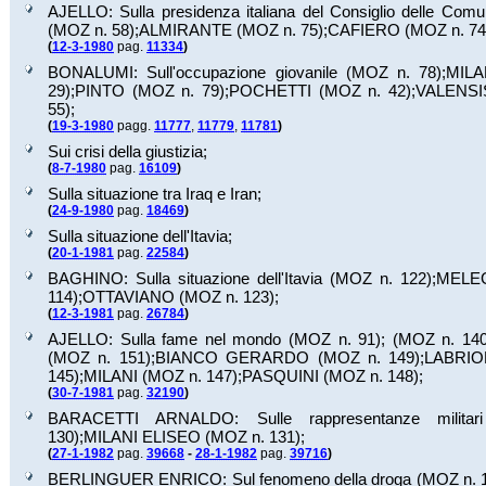
AJELLO: Sulla presidenza italiana del Consiglio delle Comu
(MOZ n.
58
);
ALMIRANTE (MOZ n.
75
);
CAFIERO (MOZ n.
74
(
12-3-1980
pag.
11334
)
BONALUMI: Sull'occupazione giovanile (MOZ n.
78
);
MILA
29
);
PINTO (MOZ n.
79
);
POCHETTI (MOZ n.
42
);
VALENSI
55
);
(
19-3-1980
pagg.
11777
,
11779
,
11781
)
Sui crisi della giustizia;
(
8-7-1980
pag.
16109
)
Sulla situazione tra Iraq e Iran;
(
24-9-1980
pag.
18469
)
Sulla situazione dell'Itavia;
(
20-1-1981
pag.
22584
)
BAGHINO: Sulla situazione dell'Itavia (MOZ n.
122
);
MELEG
114
);
OTTAVIANO (MOZ n.
123
);
(
12-3-1981
pag.
26784
)
AJELLO: Sulla fame nel mondo (MOZ n.
91
);
(MOZ n.
14
(MOZ n.
151
);
BIANCO GERARDO (MOZ n.
149
);
LABRIO
145
);
MILANI (MOZ n.
147
);
PASQUINI (MOZ n.
148
);
(
30-7-1981
pag.
32190
)
BARACETTI ARNALDO: Sulle rappresentanze milita
130
);
MILANI ELISEO (MOZ n.
131
);
(
27-1-1982
pag.
39668
-
28-1-1982
pag.
39716
)
BERLINGUER ENRICO: Sul fenomeno della droga (MOZ n.