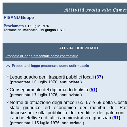
PISANU Beppe
Proclamato
il 1° luglio 1976
Termine del mandato: 19 giugno 1979
ATTIVITA' DI DEPUTATO
Proposte di legge presentate come cofirmatario
Proposte di legge presentate come cofirmatario
Legge quadro per i trasporti pubblici locali
(
37
)
(presentata il 6 luglio 1976, annunziata )
Conseguimento del diploma di dentista
(
51
)
(presentata il 7 luglio 1976, annunziata )
Norme di attuazione degli articoli 65, 67 e 69 della Costit
stato giuridico ed economico dei membri del Par
disposizioni sulla pubblicità dei redditi e dei patrimoni d
cariche elettive e di uffici amministrativi e giudiziari
(
91
)
(presentata il 15 luglio 1976, annunziata )