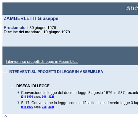
ZAMBERLETTI Giuseppe
Proclamato
il 30 giugno 1976
Termine del mandato: 19 giugno 1979
Interventi su progetti di legge in Assemblea
INTERVENTI SU PROGETTI DI LEGGE IN ASSEMBLEA
DISEGNI DI LEGGE
Conversione in legge del decreto-legge 3 agosto 1976, n. 537, recante 
(
)
5-8-1976
pagg.
306
,
312
S. 17: Conversione in legge, con modificazioni, del decreto-legge 3 lug
(
)
5-8-1976
pagg.
315
,
318