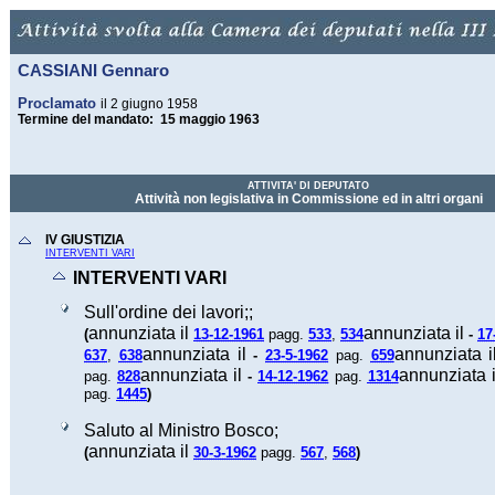
CASSIANI Gennaro
Proclamato
il 2 giugno 1958
Termine del mandato: 15 maggio 1963
ATTIVITA' DI DEPUTATO
Attività non legislativa in Commissione ed in altri organi
IV GIUSTIZIA
INTERVENTI VARI
INTERVENTI VARI
Sull'ordine dei lavori;;
annunziata il
annunziata il
(
13-12-1961
pagg.
533
,
534
-
17
annunziata il
annunziata 
637
,
638
-
23-5-1962
pag.
659
annunziata il
annunziata 
pag.
828
-
14-12-1962
pag.
1314
)
pag.
1445
Saluto al Ministro Bosco;
annunziata il
(
)
30-3-1962
pagg.
567
,
568