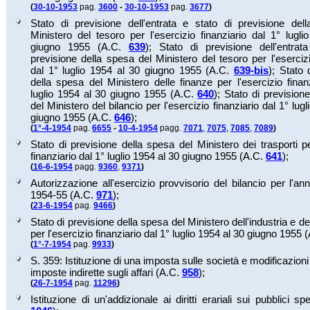
(
30-10-1953
pag.
3600
-
30-10-1953
pag.
3677
)
Stato di previsione dell'entrata e stato di previsione del
Ministero del tesoro per l'esercizio finanziario dal 1° lugl
giugno 1955 (A.C.
639
);
Stato di previsione dell'entrat
previsione della spesa del Ministero del tesoro per l'esercizi
dal 1° luglio 1954 al 30 giugno 1955 (A.C.
639-bis
);
Stato 
della spesa del Ministero delle finanze per l'esercizio finan
luglio 1954 al 30 giugno 1955 (A.C.
640
);
Stato di prevision
del Ministero del bilancio per l'esercizio finanziario dal 1° lug
giugno 1955 (A.C.
646
);
(
1°-4-1954
pag.
6655
-
10-4-1954
pagg.
7071
,
7075
,
7085
,
7089
)
Stato di previsione della spesa del Ministero dei trasporti pe
finanziario dal 1° luglio 1954 al 30 giugno 1955 (A.C.
641
);
(
16-6-1954
pagg.
9360
,
9371
)
Autorizzazione all'esercizio provvisorio del bilancio per l'ann
1954-55 (A.C.
971
);
(
23-6-1954
pag.
9466
)
Stato di previsione della spesa del Ministero dell'industria e 
per l'esercizio finanziario dal 1° luglio 1954 al 30 giugno 1955 
(
1°-7-1954
pag.
9933
)
S. 359: Istituzione di una imposta sulle società e modificazioni
imposte indirette sugli affari (A.C.
958
);
(
26-7-1954
pag.
11296
)
Istituzione di un'addizionale ai diritti erariali sui pubblici sp