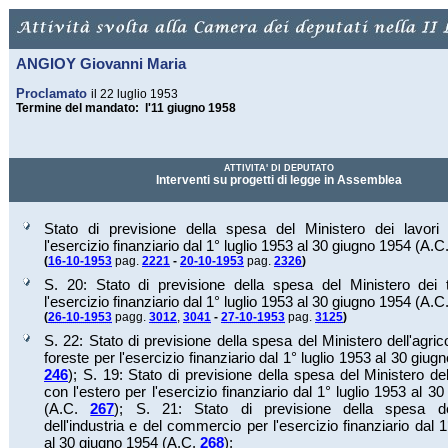
ANGIOY Giovanni Maria
Proclamato
il 22 luglio 1953
Termine del mandato: l'11 giugno 1958
ATTIVITA' DI DEPUTATO
Interventi su progetti di legge in Assemblea
Stato di previsione della spesa del Ministero dei lavori 
l'esercizio finanziario dal 1° luglio 1953 al 30 giugno 1954 (A.C
(
16-10-1953
pag.
2221
-
20-10-1953
pag.
2326
)
S. 20: Stato di previsione della spesa del Ministero dei t
l'esercizio finanziario dal 1° luglio 1953 al 30 giugno 1954 (A.C
(
26-10-1953
pagg.
3012
,
3041
-
27-10-1953
pag.
3125
)
S. 22: Stato di previsione della spesa del Ministero dell'agrico
foreste per l'esercizio finanziario dal 1° luglio 1953 al 30 giu
246
);
S. 19: Stato di previsione della spesa del Ministero d
con l'estero per l'esercizio finanziario dal 1° luglio 1953 al 3
(A.C.
267
);
S. 21: Stato di previsione della spesa de
dell'industria e del commercio per l'esercizio finanziario dal 1
al 30 giugno 1954 (A.C.
268
);