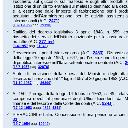
zucchero, sul glucosio, sul maltosio e sugli altri prodotti z
istituzione di un diritto erariale sul melasso destinato alla de
e la esenzione dalle imposte di fabbricazione per i prodot
acquistati dall'Amministrazione per le attività assistenzia
internazionali (A.C.
2471
);
(
13-11-1956
pag.
29190
)
Ratifica del decreto legislativo 3 aprile 1948, n. 559, co
riassetto dei servizi dell'Istituto nazionale per le assicurazi
malattie (A.C.
377-ter
);
(
3-4-1957
pag.
31943
)
Provvedimenti per il Mezzogiorno (A.C.
2453
);
Disposizion
della legge 10 agosto 1950, n. 647, per l'esecuzione di opere 
di pubblico interesse nell'Italia settentrionale e centrale (A.C.
2
(
1°-7-1957
pag.
32876
)
Stato di previsione della spesa del Ministero degli affar
l'esercizio finanziario dal 1° luglio 1957 al 30 giugno 1958 (A.C
(
11-10-1957
pag.
36399
)
S. 150: Proroga della legge 14 febbraio 1953, n. 49, relativa
compensi dovuti al personale degli Uffici dipendenti dai Mi
finanze e del tesoro e della Corte dei conti (A.C.
92-B
);
(
17-12-1953
pagg.
4822
,
4841
)
PIERACCINI ed altri: Concessione di una pensione ai ciechi 
33
);
(
19-7-1954
pag.
10949
)