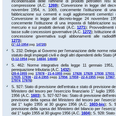
incondensabili delle raffinerie di prodotti petroliferi resi l
compressione (A.C.
1269
);
Conversione in legge del decr
novembre 1954, n. 1069, concernente l'istituzione di un
fabbricazione sui cementi e sugli agglomeranti cementizi
Conversione in legge del decreto-legge 24 novembre 195
concernente l'istituzione di una imposta di fabbricazione su
mercurio e sui prodotti derivati (A.C.
1271
);
Provvedimenti i
tasse sulle concessioni governative (A.C.
1272
);
Istituzione d
concessione governativa sugli abbonamenti alle radiodiff
1273
);
(
1°-12-1954
pag.
14720
)
S. 232: Delega al Governo per l'emanazione delle norme rela
statuto degli impiegati civili e degli altri dipendenti dello Stato 
(
3-12-1954
pagg.
14844
,
14846
)
S. 462: Norme integrative della legge 11 gennaio 1951, 
perequazione tributaria (A.C.
1432
);
(
20-4-1955
pag.
17878
-
21-4-1955
pagg.
17926
,
17929
,
17930
,
17931
17935
,
17936
-
22-4-1955
pagg.
17956
,
17959
-
22-4-1955
pagg.
17967
17974
,
17976
)
S. 927: Stato di previsione dell'entrata e stato di previsione d
Ministero del tesoro per l'esercizio finanziario 1° luglio 1955
1956 (A.C.
1603
);
S. 927-927-bis: Stato di previsione dell'entr
previsione della spesa del Ministero del tesoro per l'esercizi
dal 1° luglio 1955 al 30 giugno 1956 (A.C.
1603-bis
);
S. 9
previsione della spesa del Ministero del bilancio per l'esercizi
dal 1° luglio 1955 al 30 giugno 1956 (A.C.
1604
);
S. 928: Stato 