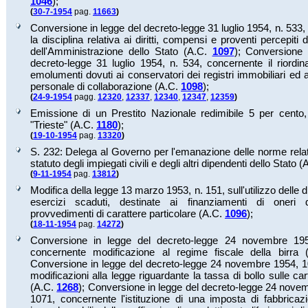
1046
);
(
30-7-1954
pag.
11663
)
Conversione in legge del decreto-legge 31 luglio 1954, n. 533
la disciplina relativa ai diritti, compensi e proventi percepiti
dell'Amministrazione dello Stato (A.C.
1097
);
Conversione 
decreto-legge 31 luglio 1954, n. 534, concernente il riordi
emolumenti dovuti ai conservatori dei registri immobiliari ed 
personale di collaborazione (A.C.
1098
);
(
24-9-1954
pagg.
12320
,
12337
,
12340
,
12347
,
12359
)
Emissione di un Prestito Nazionale redimibile 5 per cento
"Trieste" (A.C.
1180
);
(
19-10-1954
pag.
13320
)
S. 232: Delega al Governo per l'emanazione delle norme rela
statuto degli impiegati civili e degli altri dipendenti dello Stato 
(
9-11-1954
pag.
13812
)
Modifica della legge 13 marzo 1953, n. 151, sull'utilizzo delle di
esercizi scaduti, destinate ai finanziamenti di oneri 
provvedimenti di carattere particolare (A.C.
1096
);
(
18-11-1954
pag.
14272
)
Conversione in legge del decreto-legge 24 novembre 195
concernente modificazione al regime fiscale della birra
Conversione in legge del decreto-legge 24 novembre 1954, 1
modificazioni alla legge riguardante la tassa di bollo sulle ca
(A.C.
1268
);
Conversione in legge del decreto-legge 24 novem
1071, concernente l'istituzione di una imposta di fabbricaz