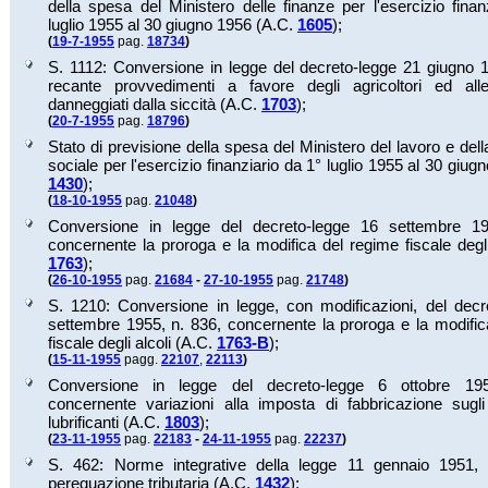
della spesa del Ministero delle finanze per l'esercizio finan
luglio 1955 al 30 giugno 1956 (A.C.
1605
);
(
19-7-1955
pag.
18734
)
S. 1112: Conversione in legge del decreto-legge 21 giugno 1
recante provvedimenti a favore degli agricoltori ed alle
danneggiati dalla siccità (A.C.
1703
);
(
20-7-1955
pag.
18796
)
Stato di previsione della spesa del Ministero del lavoro e del
sociale per l'esercizio finanziario da 1° luglio 1955 al 30 giug
1430
);
(
18-10-1955
pag.
21048
)
Conversione in legge del decreto-legge 16 settembre 19
concernente la proroga e la modifica del regime fiscale degli
1763
);
(
26-10-1955
pag.
21684
-
27-10-1955
pag.
21748
)
S. 1210: Conversione in legge, con modificazioni, del decr
settembre 1955, n. 836, concernente la proroga e la modific
fiscale degli alcoli (A.C.
1763-B
);
(
15-11-1955
pagg.
22107
,
22113
)
Conversione in legge del decreto-legge 6 ottobre 19
concernente variazioni alla imposta di fabbricazione sugli 
lubrificanti (A.C.
1803
);
(
23-11-1955
pag.
22183
-
24-11-1955
pag.
22237
)
S. 462: Norme integrative della legge 11 gennaio 1951, 
perequazione tributaria (A.C.
1432
);