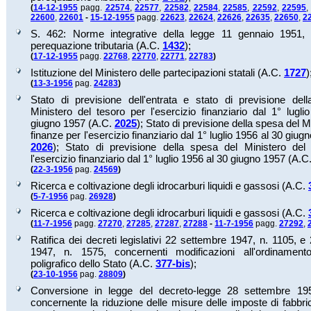
(
14-12-1955
pagg.
22574
,
22577
,
22582
,
22584
,
22585
,
22592
,
22595
22600
,
22601
-
15-12-1955
pagg.
22623
,
22624
,
22626
,
22635
,
22650
,
2
S. 462: Norme integrative della legge 11 gennaio 1951, 
perequazione tributaria (A.C.
1432
);
(
17-12-1955
pagg.
22768
,
22770
,
22771
,
22783
)
Istituzione del Ministero delle partecipazioni statali (A.C.
1727
)
(
13-3-1956
pag.
24283
)
Stato di previsione dell'entrata e stato di previsione del
Ministero del tesoro per l'esercizio finanziario dal 1° lugl
giugno 1957 (A.C.
2025
);
Stato di previsione della spesa del Mi
finanze per l'esercizio finanziario dal 1° luglio 1956 al 30 giu
2026
);
Stato di previsione della spesa del Ministero del 
l'esercizio finanziario dal 1° luglio 1956 al 30 giugno 1957 (A.C
(
22-3-1956
pag.
24569
)
Ricerca e coltivazione degli idrocarburi liquidi e gassosi (A.C.
(
5-7-1956
pag.
26928
)
Ricerca e coltivazione degli idrocarburi liquidi e gassosi (A.C.
(
11-7-1956
pagg.
27270
,
27285
,
27287
,
27288
-
11-7-1956
pagg.
27292
,
Ratifica dei decreti legislativi 22 settembre 1947, n. 1105, 
1947, n. 1575, concernenti modificazioni all'ordinamento d
poligrafico dello Stato (A.C.
377-bis
);
(
23-10-1956
pag.
28809
)
Conversione in legge del decreto-legge 28 settembre 19
concernente la riduzione delle misure delle imposte di fabbri