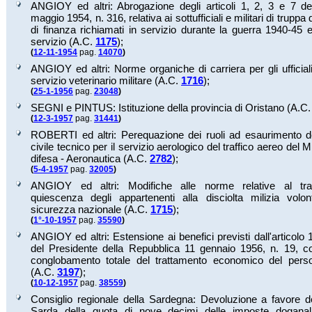
ANGIOY ed altri: Abrogazione degli articoli 1, 2, 3 e 7 de
maggio 1954, n. 316, relativa ai sottufficiali e militari di truppa
di finanza richiamati in servizio durante la guerra 1940-45 e 
servizio (A.C.
1175
);
(
12-11-1954
pag.
14070
)
ANGIOY ed altri: Norme organiche di carriera per gli ufficiali
servizio veterinario militare (A.C.
1716
);
(
25-1-1956
pag.
23048
)
SEGNI e PINTUS: Istituzione della provincia di Oristano (A.C
(
12-3-1957
pag.
31441
)
ROBERTI ed altri: Perequazione dei ruoli ad esaurimento d
civile tecnico per il servizio aerologico del traffico aereo del M
difesa - Aeronautica (A.C.
2782
);
(
5-4-1957
pag.
32005
)
ANGIOY ed altri: Modifiche alle norme relative al tra
quiescenza degli appartenenti alla disciolta milizia volon
sicurezza nazionale (A.C.
1715
);
(
1°-10-1957
pag.
35590
)
ANGIOY ed altri: Estensione ai benefici previsti dall'articolo 
del Presidente della Repubblica 11 gennaio 1956, n. 19, co
conglobamento totale del trattamento economico del perso
(A.C.
3197
);
(
10-12-1957
pag.
38559
)
Consiglio regionale della Sardegna: Devoluzione a favore d
Sarda della quota di nove decimi delle imposte dogana