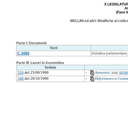
X LEGISLATURA
A
(Fase i
MELLINI ed altri: Modifiche al codic
Parte I: Documenti
Testi
C. 5085
Iniziativa parlamentare
Parte III: Lavori in Assemblea
Seduta
516
del 25/09/1990
-
Annunzio:
pag.
69296
540
del 29/10/1990
-
Deferimento a Commi