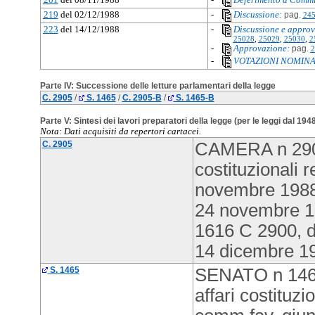
219
del 02/12/1988
-
Discussione:
pag.
24
223
del 14/12/1988
-
Discussione e approv
25028
,
25029
,
25030
,
2
-
Approvazione:
pag.
2
-
VOTAZIONI NOMINA
Parte IV: Successione delle letture parlamentari della legge
C. 2905
/
S. 1465
/
C. 2905-B
/
S. 1465-B
Parte V: Sintesi dei lavori preparatori della legge (per le leggi dal 194
Nota: Dati acquisiti da repertori cartacei.
C. 2905
CAMERA n 2905
costituzionali
novembre 1988
24 novembre 1
1616 C 2900, d
14 dicembre 1
S. 1465
SENATO n 1465
affari costituzi