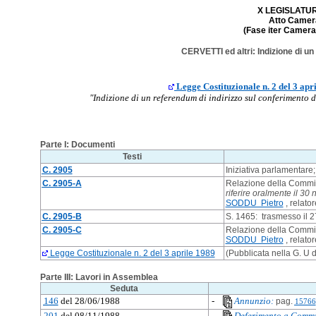
X LEGISLATURA
Atto Camera
(Fase iter Camera:
CERVETTI ed altri: Indizione di un
Legge Costituzionale n. 2 del 3 apr
"Indizione di un referendum di indirizzo sul conferimento 
Parte I: Documenti
Testi
C. 2905
Iniziativa parlamentare
C. 2905-A
Relazione della Comm
riferire oralmente il 3
SODDU Pietro
, relato
C. 2905-B
S. 1465: trasmesso il 
C. 2905-C
Relazione della Commis
SODDU Pietro
, relato
Legge Costituzionale n. 2 del 3 aprile 1989
(Pubblicata nella G. U d
Parte III: Lavori in Assemblea
Seduta
146
del 28/06/1988
-
Annunzio:
pag.
15766
201
del 08/11/1988
-
Deferimento a Commi