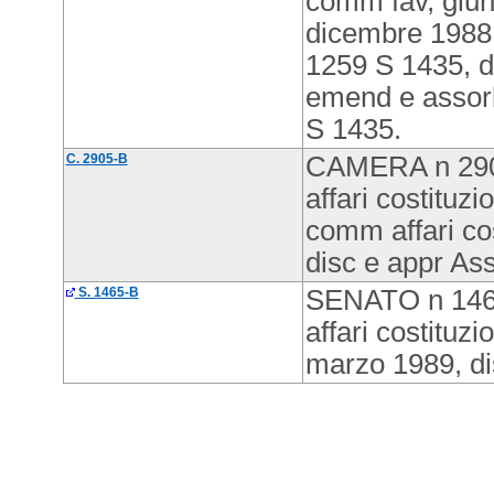
comm fav, giun
dicembre 1988
1259 S 1435, d
emend e assor
S 1435.
C. 2905-B
CAMERA n 2905
affari costituz
comm affari co
disc e appr As
S. 1465-B
SENATO n 1465
affari costituz
marzo 1989, di