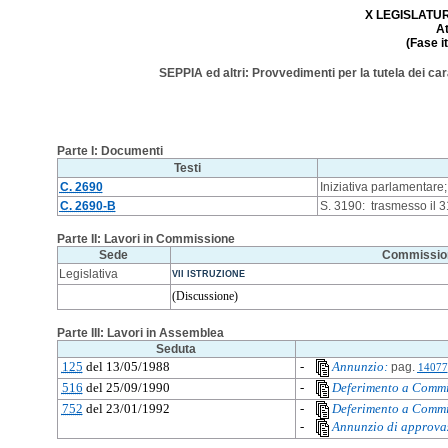
X LEGISLATURA
A
(Fase i
SEPPIA ed altri: Provvedimenti per la tutela dei carat
Parte I: Documenti
Testi
C. 2690
Iniziativa parlamentare
C. 2690-B
S. 3190: trasmesso il 
Parte II: Lavori in Commissione
Sede
Commissio
Legislativa
VII ISTRUZIONE
(Discussione)
Parte III: Lavori in Assemblea
Seduta
125
del 13/05/1988
-
Annunzio:
pag.
14077
516
del 25/09/1990
-
Deferimento a Commi
752
del 23/01/1992
-
Deferimento a Commi
-
Annunzio di approva