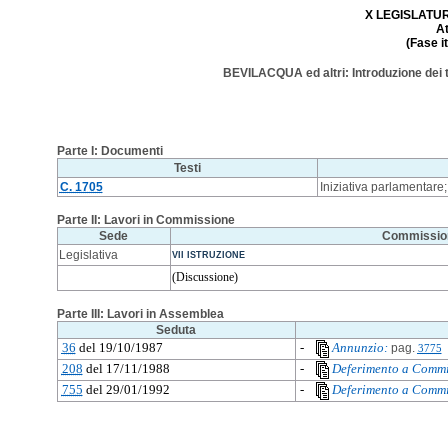
X LEGISLATURA
A
(Fase i
BEVILACQUA ed altri: Introduzione dei te
Parte I: Documenti
Testi
C. 1705
Iniziativa parlamentare;
Parte II: Lavori in Commissione
Sede
Commissio
Legislativa
VII ISTRUZIONE
(Discussione)
Parte III: Lavori in Assemblea
Seduta
36
del 19/10/1987
-
Annunzio:
pag.
3775
208
del 17/11/1988
-
Deferimento a Commi
755
del 29/01/1992
-
Deferimento a Commi