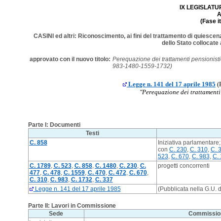
IX LEGISLATURA
A
(Fase i
CASINI ed altri: Riconoscimento, ai fini del trattamento di quiescenza
dello Stato collocate
approvato con il nuovo titolo:
Perequazione dei trattamenti pensionist
983-1480-1559-1732)
Legge n. 141 del 17 aprile 1985
(P
"Perequazione dei trattamenti 
Parte I: Documenti
Testi
C. 858
Iniziativa parlamentare
con
C. 230
,
C. 310
,
C. 
523
,
C. 670
,
C. 983
,
C.
C. 1789
,
C. 523
,
C. 858
,
C. 1480
,
C. 230
,
C.
progetti concorrenti
477
,
C. 478
,
C. 1559
,
C. 470
,
C. 472
,
C. 670
,
C. 310
,
C. 983
,
C. 1732
,
C. 337
Legge n. 141 del 17 aprile 1985
(Pubblicata nella G.U. d
Parte II: Lavori in Commissione
Sede
Commissio