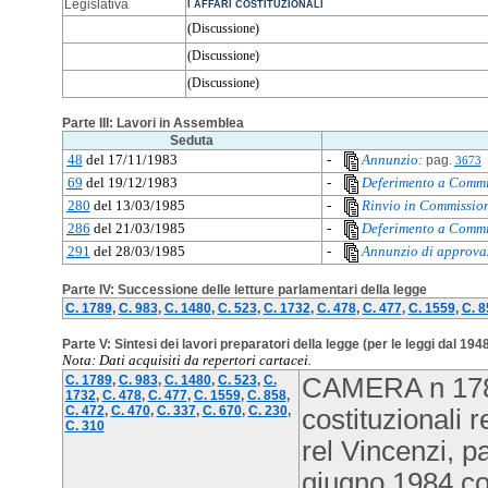
Legislativa
I AFFARI COSTITUZIONALI
(Discussione)
(Discussione)
(Discussione)
Parte III: Lavori in Assemblea
Seduta
48
del 17/11/1983
-
Annunzio:
pag.
3673
69
del 19/12/1983
-
Deferimento a Commi
280
del 13/03/1985
-
Rinvio in Commissio
286
del 21/03/1985
-
Deferimento a Commi
291
del 28/03/1985
-
Annunzio di approva
Parte IV: Successione delle letture parlamentari della legge
C. 1789
,
C. 983
,
C. 1480
,
C. 523
,
C. 1732
,
C. 478
,
C. 477
,
C. 1559
,
C. 8
Parte V: Sintesi dei lavori preparatori della legge (per le leggi dal 194
Nota: Dati acquisiti da repertori cartacei.
C. 1789
,
C. 983
,
C. 1480
,
C. 523
,
C.
CAMERA n 1789
1732
,
C. 478
,
C. 477
,
C. 1559
,
C. 858
,
C. 472
,
C. 470
,
C. 337
,
C. 670
,
C. 230
,
costituzionali 
C. 310
rel Vincenzi, 
giugno 1984 c