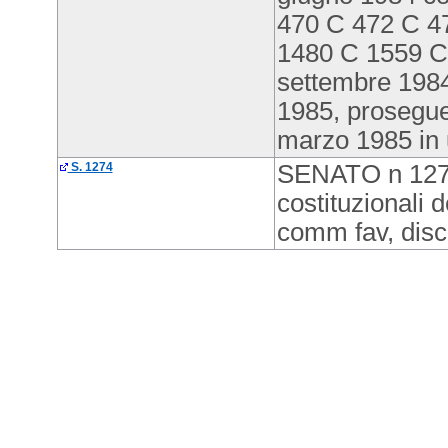
470 C 472 C 4
1480 C 1559 C 
settembre 1984
1985, prosegue
marzo 1985 in u
S. 1274
SENATO n 1274:
costituzionali 
comm fav, disc 