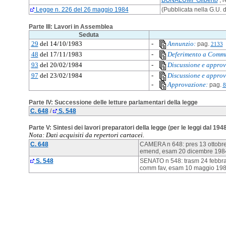
BONALUMI Gilberto
, r
Legge n. 226 del 26 maggio 1984
(Pubblicata nella G.U. 
Parte III: Lavori in Assemblea
Seduta
29
del 14/10/1983
-
Annunzio:
pag.
2133
48
del 17/11/1983
-
Deferimento a Commi
93
del 20/02/1984
-
Discussione e approv
97
del 23/02/1984
-
Discussione e approv
-
Approvazione:
pag.
8
Parte IV: Successione delle letture parlamentari della legge
C. 648
/
S. 548
Parte V: Sintesi dei lavori preparatori della legge (per le leggi dal 194
Nota: Dati acquisiti da repertori cartacei.
C. 648
CAMERA n 648: pres 13 ottobre 
emend, esam 20 dicembre 1984,
S. 548
SENATO n 548: trasm 24 febbraio
comm fav, esam 10 maggio 1984