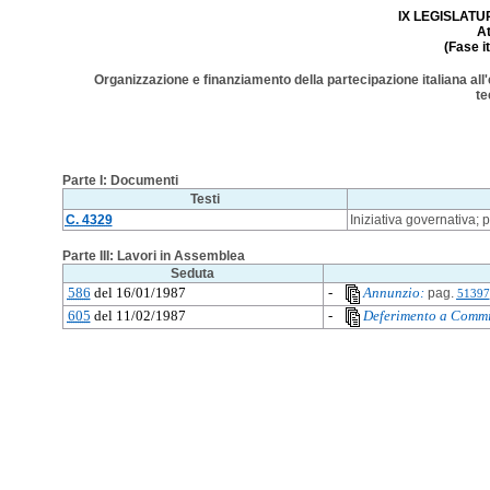
IX LEGISLATURA
A
(Fase i
Organizzazione e finanziamento della partecipazione italiana all'
te
Parte I: Documenti
Testi
C. 4329
Iniziativa governativa;
Parte III: Lavori in Assemblea
Seduta
586
del 16/01/1987
-
Annunzio:
pag.
51397
605
del 11/02/1987
-
Deferimento a Commi