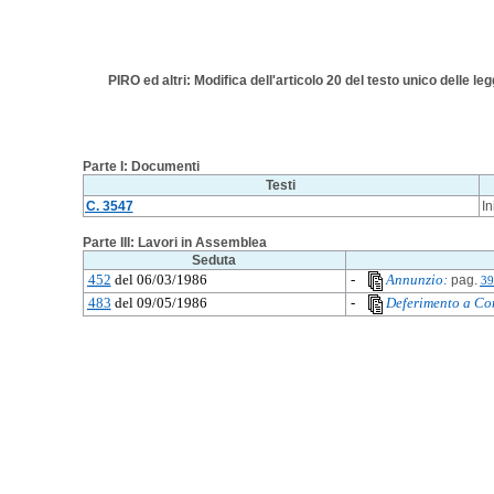
PIRO ed altri: Modifica dell'articolo 20 del testo unico delle l
Parte I: Documenti
Testi
C. 3547
In
Parte III: Lavori in Assemblea
Seduta
452
del 06/03/1986
-
Annunzio:
pag.
39
483
del 09/05/1986
-
Deferimento a Co