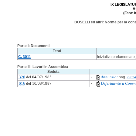
IX LEGISLATURA
A
(Fase i
BOSELLI ed altri: Norme per la conse
Parte I: Documenti
Testi
C. 3011
Iniziativa parlamentare;
Parte III: Lavori in Assemblea
Seduta
326
del 04/07/1985
-
Annunzio:
pag.
29074
616
del 10/03/1987
-
Deferimento a Commi