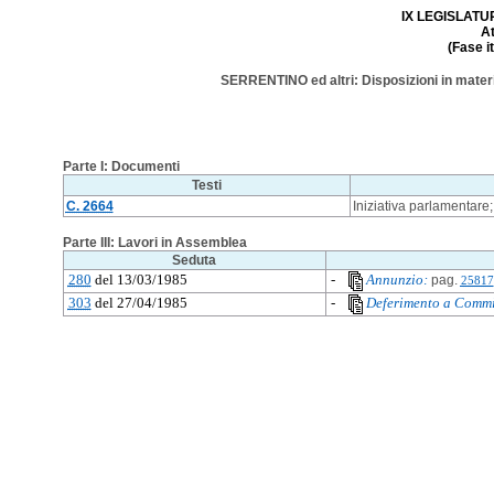
IX LEGISLATURA
A
(Fase i
SERRENTINO ed altri: Disposizioni in materia
Parte I: Documenti
Testi
C. 2664
Iniziativa parlamentare
Parte III: Lavori in Assemblea
Seduta
280
del 13/03/1985
-
Annunzio:
pag.
25817
303
del 27/04/1985
-
Deferimento a Commi