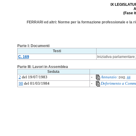
IX LEGISLATURA
A
(Fase i
FERRARI ed altri: Norme per la formazione professionale e la riqu
Parte I: Documenti
Testi
C. 169
Iniziativa parlamentare;
Parte III: Lavori in Assemblea
Seduta
2
del 19/07/1983
-
Annunzio:
pag.
44
98
del 01/03/1984
-
Deferimento a Commi