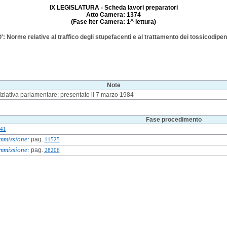
IX LEGISLATURA - Scheda lavori preparatori
Atto Camera: 1374
(Fase iter Camera: 1^ lettura)
 Norme relative al traffico degli stupefacenti e al trattamento dei tossicodipen
Note
iziativa parlamentare; presentato il 7 marzo 1984
Fase procedimento
41
mmissione:
pag.
11525
mmissione:
pag.
28206