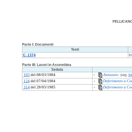
PELLICANO':
Parte I: Documenti
Testi
C. 1374
In
Parte III: Lavori in Assemblea
Seduta
103
del 08/03/1984
-
Annunzio:
pag.
84
124
del 07/04/1984
-
Deferimento a Co
314
del 28/05/1985
-
Deferimento a Co