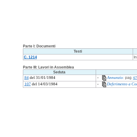
Parte I: Documenti
Testi
C. 1214
In
Parte III: Lavori in Assemblea
Seduta
84
del 31/01/1984
-
Annunzio:
pag.
67
107
del 14/03/1984
-
Deferimento a Co