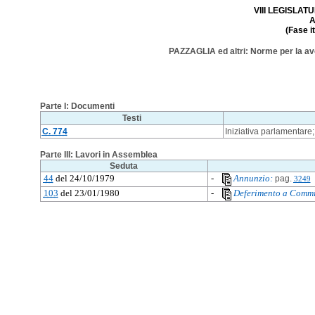
VIII LEGISLATU
A
(Fase i
PAZZAGLIA ed altri: Norme per la avocaz
Parte I: Documenti
Testi
C. 774
Iniziativa parlamentare;
Parte III: Lavori in Assemblea
Seduta
44
del 24/10/1979
-
Annunzio:
pag.
3249
103
del 23/01/1980
-
Deferimento a Commi