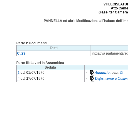
VII LEGISLATUR
Atto Camer
(Fase iter Camera:
PANNELLA ed altri: Modificazione all'istituto dell'im
Parte I: Documenti
Testi
C. 29
Iniziativa parlamentare;
Parte III: Lavori in Assemblea
Seduta
1
del 05/07/1976
-
Annunzio:
pag.
13
4
del 27/07/1976
-
Deferimento a Commi