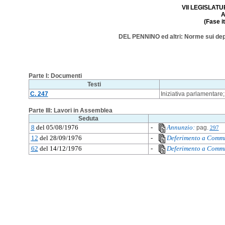
VII LEGISLATUR
A
(Fase i
DEL PENNINO ed altri: Norme sui depos
Parte I: Documenti
Testi
C. 247
Iniziativa parlamentare
Parte III: Lavori in Assemblea
Seduta
8
del 05/08/1976
-
Annunzio:
pag.
297
12
del 28/09/1976
-
Deferimento a Commi
62
del 14/12/1976
-
Deferimento a Commi