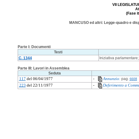
VII LEGISLATUR
A
(Fase i
MANCUSO ed altri: Legge-quadro e dispos
Parte I: Documenti
Testi
C. 1344
Iniziativa parlamentare;
Parte III: Lavori in Assemblea
Seduta
117
del 06/04/1977
-
Annunzio:
pag.
6608
223
del 22/11/1977
-
Deferimento a Commi