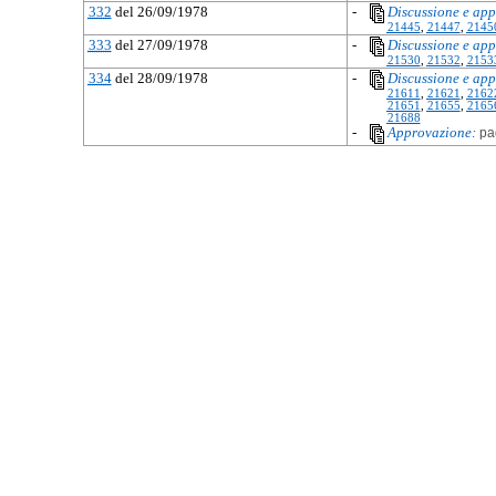
332
del 26/09/1978
-
Discussione e app
21445
,
21447
,
2145
333
del 27/09/1978
-
Discussione e app
21530
,
21532
,
2153
334
del 28/09/1978
-
Discussione e app
21611
,
21621
,
2162
21651
,
21655
,
2165
21688
-
Approvazione:
pa