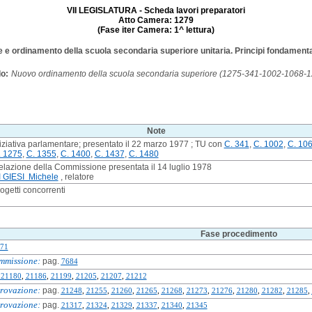
VII LEGISLATURA - Scheda lavori preparatori
Atto Camera: 1279
(Fase iter Camera: 1^ lettura)
one e ordinamento della scuola secondaria superiore unitaria. Principi fondamental
lo:
Nuovo ordinamento della scuola secondaria superiore (1275-341-1002-1068
Note
iziativa parlamentare; presentato il 22 marzo 1977 ; TU con
C. 341
,
C. 1002
,
C. 10
. 1275
,
C. 1355
,
C. 1400
,
C. 1437
,
C. 1480
lazione della Commissione presentata il 14 luglio 1978
I GIESI Michele
, relatore
ogetti concorrenti
Fase procedimento
71
mmissione:
pag.
7684
21180
,
21186
,
21199
,
21205
,
21207
,
21212
rovazione:
pag.
21248
,
21255
,
21260
,
21265
,
21268
,
21273
,
21276
,
21280
,
21282
,
21285
,
rovazione:
pag.
21317
,
21324
,
21329
,
21337
,
21340
,
21345