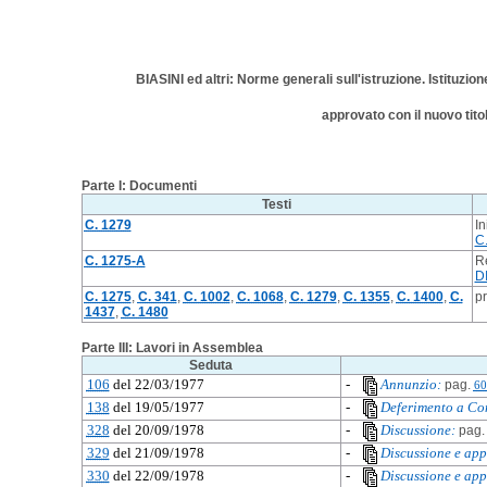
BIASINI ed altri: Norme generali sull'istruzione. Istituzi
approvato con il nuovo tito
Parte I: Documenti
Testi
C. 1279
In
C
C. 1275-A
Re
D
C. 1275
,
C. 341
,
C. 1002
,
C. 1068
,
C. 1279
,
C. 1355
,
C. 1400
,
C.
pr
1437
,
C. 1480
Parte III: Lavori in Assemblea
Seduta
106
del 22/03/1977
-
Annunzio:
pag.
60
138
del 19/05/1977
-
Deferimento a Co
328
del 20/09/1978
-
Discussione:
pag.
329
del 21/09/1978
-
Discussione e app
330
del 22/09/1978
-
Discussione e app