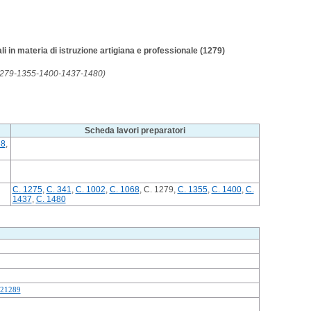
i in materia di istruzione artigiana e professionale (1279)
-1279-1355-1400-1437-1480)
Scheda lavori preparatori
68
,
C. 1275
,
C. 341
,
C. 1002
,
C. 1068
, C. 1279,
C. 1355
,
C. 1400
,
C.
1437
,
C. 1480
21289