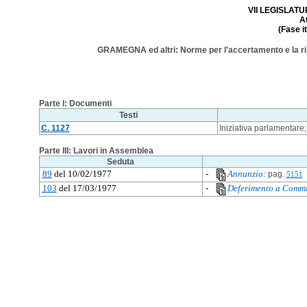
VII LEGISLATUR
A
(Fase i
GRAMEGNA ed altri: Norme per l'accertamento e la risco
Parte I: Documenti
Testi
C. 1127
Iniziativa parlamentare;
Parte III: Lavori in Assemblea
Seduta
89
del 10/02/1977
-
Annunzio:
pag.
5151
103
del 17/03/1977
-
Deferimento a Commi