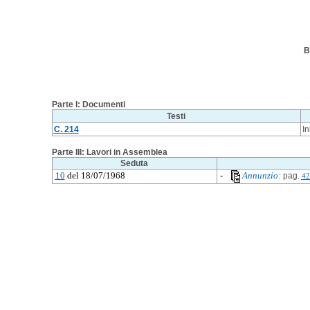
B
Parte I: Documenti
Testi
C. 214
In
Parte III: Lavori in Assemblea
Seduta
10
del 18/07/1968
-
Annunzio:
pag.
42