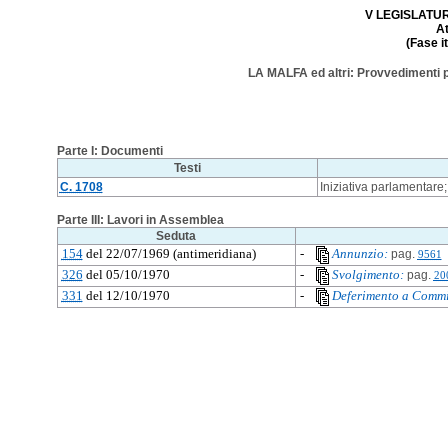
V LEGISLATURA
A
(Fase i
LA MALFA ed altri: Provvedimenti pe
Parte I: Documenti
Testi
C. 1708
Iniziativa parlamentare;
Parte III: Lavori in Assemblea
Seduta
154
del 22/07/1969 (antimeridiana)
-
Annunzio:
pag.
9561
326
del 05/10/1970
-
Svolgimento:
pag.
20
331
del 12/10/1970
-
Deferimento a Commi