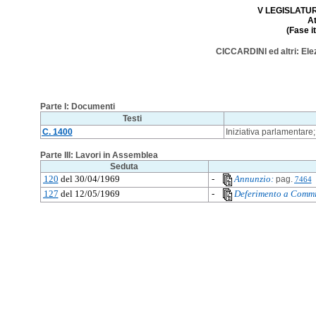
V LEGISLATURA
A
(Fase i
CICCARDINI ed altri: Elez
Parte I: Documenti
Testi
C. 1400
Iniziativa parlamentare;
Parte III: Lavori in Assemblea
Seduta
120
del 30/04/1969
-
Annunzio:
pag.
7464
127
del 12/05/1969
-
Deferimento a Commi