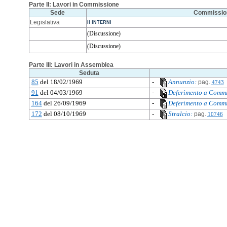
Parte II: Lavori in Commissione
Sede
Commissio
Legislativa
II INTERNI
(Discussione)
(Discussione)
Parte III: Lavori in Assemblea
Seduta
85
del 18/02/1969
-
Annunzio:
pag.
4743
91
del 04/03/1969
-
Deferimento a Commi
164
del 26/09/1969
-
Deferimento a Commi
172
del 08/10/1969
-
Stralcio:
pag.
10746