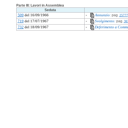
Parte III: Lavori in Assemblea
Seduta
509
del 16/09/1966
-
Annunzio:
pag.
25777
719
del 17/07/1967
-
Svolgimento:
pag.
36
732
del 18/09/1967
-
Deferimento a Commi