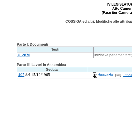
IV LEGISLATURA
Atto Camera
(Fase iter Camera:
COSSIGA ed altri: Modifiche alle attribu
Parte I: Documenti
Testi
C. 2870
Iniziativa parlamentare
Parte III: Lavori in Assemblea
Seduta
407
del 15/12/1965
-
Annunzio:
pag.
19884