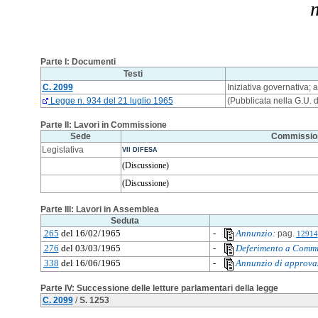
m
Parte I: Documenti
Testi
C. 2099
Iniziativa governativa;
Legge n. 934 del 21 luglio 1965
(Pubblicata nella G.U. 
Parte II: Lavori in Commissione
Sede
Commissio
Legislativa
VII DIFESA
(Discussione)
(Discussione)
Parte III: Lavori in Assemblea
Seduta
265
del 16/02/1965
-
Annunzio:
pag.
12914
276
del 03/03/1965
-
Deferimento a Commi
338
del 16/06/1965
-
Annunzio di approva
Parte IV: Successione delle letture parlamentari della legge
C. 2099
/
S. 1253