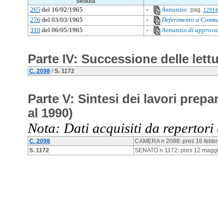
Seduta
265
del 16/02/1965
-
Annunzio:
pag.
12914
276
del 03/03/1965
-
Deferimento a Commi
310
del 06/05/1965
-
Annunzio di approva
Parte IV: Successione delle lett
C. 2098
/
S. 1172
Parte V: Sintesi dei lavori prepar
al 1990)
Nota: Dati acquisiti da repertori 
C. 2098
CAMERA n 2098: pres 16 febbra
S. 1172
SENATO n 1172: pres 12 maggio 